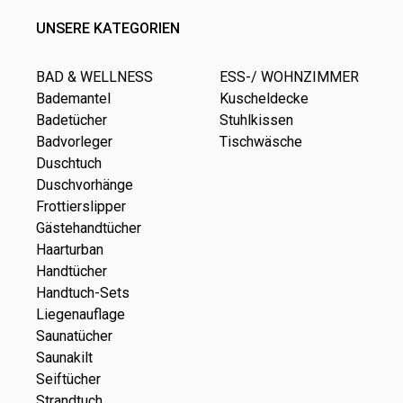
UNSERE KATEGORIEN
BAD & WELLNESS
ESS-/ WOHNZIMMER
Bademantel
Kuscheldecke
Badetücher
Stuhlkissen
Badvorleger
Tischwäsche
Duschtuch
Duschvorhänge
Frottierslipper
Gästehandtücher
Haarturban
Handtücher
Handtuch-Sets
Liegenauflage
Saunatücher
Saunakilt
Seiftücher
Strandtuch