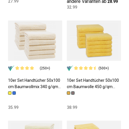
andere Varianten ab
27.99
28.99
32.99
(250+)
(500+)
10er Set Handtücher 50x100
10er Set Handtücher 50x100
cm Baumwollmix 340 g/qm
cm Baumwolle 450 g/qm
gelb
sonne
35.99
38.99