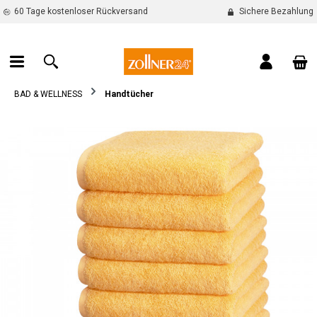
60 Tage kostenloser Rückversand
Sichere Bezahlung
alt springen
War
BAD & WELLNESS
Handtücher
Bildergalerie überspringen