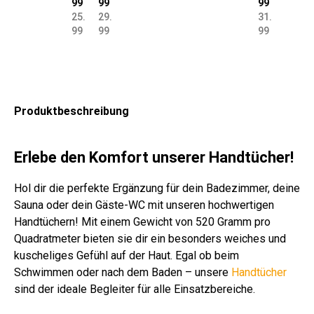
99
99
99
um
x1
um
um
ch
um
um
um
um
um
um
25.
29.
31.
wol
40
wol
wol
ge
wol
wol
wol
wol
wol
wol
99
99
99
le
cm
le
le
we
le
le
le
le
le
le
45
Ba
60
50
be
42
55
38
42
40
40
0
u
0
0
34
0
0
0
0
0
0
g/q
m
g/q
g/q
0
g/q
g/q
g/q
g/q
g/q
g/q
m
wo
m
m
g/q
m
m
m
m
m
m
Produktbeschreibung
wei
lle
sto
ant
m
ver
wei
ge
wei
ma
wei
ß
38
ne
hra
ros
sch
ß
str
ß
rin
ß
0
zit
a
.
eift
e
Erlebe den Komfort unserer Handtücher!
g/
Far
q
be
Hol dir die perfekte Ergänzung für dein Badezimmer, deine
m
n
Sauna oder dein Gäste-WC mit unseren hochwertigen
bu
Handtüchern! Mit einem Gewicht von 520 Gramm pro
nt
Quadratmeter bieten sie dir ein besonders weiches und
kuscheliges Gefühl auf der Haut. Egal ob beim
Schwimmen oder nach dem Baden – unsere
Handtücher
sind der ideale Begleiter für alle Einsatzbereiche.