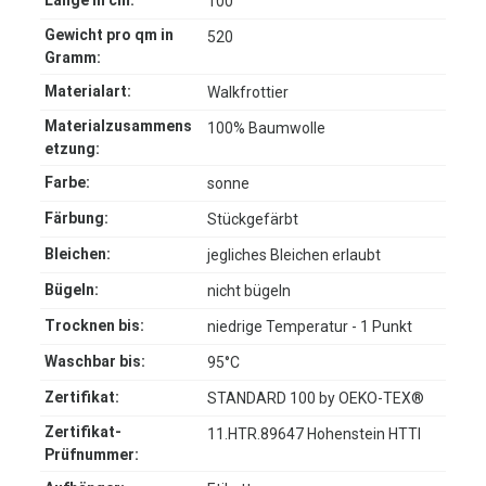
Länge in cm:
100
Gewicht pro qm in
520
Gramm:
Materialart:
Walkfrottier
Materialzusammens
100% Baumwolle
etzung:
Farbe:
sonne
Färbung:
Stückgefärbt
Bleichen:
jegliches Bleichen erlaubt
Bügeln:
nicht bügeln
Trocknen bis:
niedrige Temperatur - 1 Punkt
Waschbar bis:
95°C
Zertifikat:
STANDARD 100 by OEKO-TEX®
Zertifikat-
11.HTR.89647 Hohenstein HTTI
Prüfnummer: