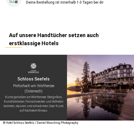
Deine Bestellung ist innerhalb 1-3 Tagen bei dir
Auf unsere Handtücher setzen auch
erstklassige Hotels
Schloss Seefels
Pörtschach am Wörthersee
(Österreich)
Kunst genießen am Wörthersee: Designfans,
Kunstliebhaber, Feinschmecker und Ästheten
kommen, staunen und schwärmen über Kunst
auf höchstem Niveau
© Hotel Schloss Seefels / Daniel Waschnig Photography