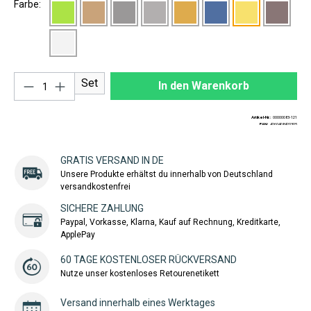
Farbe:
Produkt Anzahl: Gib den gewünschten Wert ei
Set
In den Warenkorb
Artikel-Nr.:
00000083-121
EAN:
4260408420305
GRATIS VERSAND IN DE
Unsere Produkte erhältst du innerhalb von Deutschland
versandkostenfrei
SICHERE ZAHLUNG
Paypal, Vorkasse, Klarna, Kauf auf Rechnung, Kreditkarte,
ApplePay
60 TAGE KOSTENLOSER RÜCKVERSAND
Nutze unser kostenloses Retourenetikett
Versand innerhalb eines Werktages