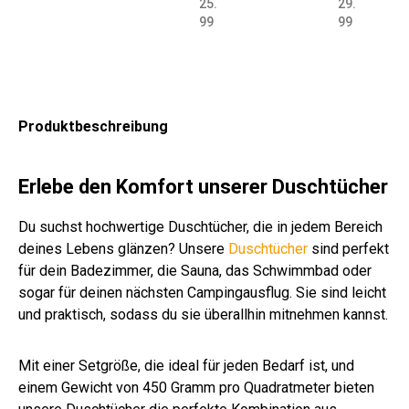
25.
29.
Nyl
wol
wol
wol
wol
wol
wol
wol
wol
wol
ch
99
99
on
le
le
le
le
le
le
le
le
le
ge
49
38
45
40
38
60
45
35
45
50
we
5
0
0
0
0
0
0
0
0
0
be
g/q
g/q
g/q
g/q
g/q
g/q
g/q
g/q
g/q
g/q
ver
m
m
m
m
m
m
m
m
m
m
sch
Produktbeschreibung
oliv
wei
wei
wei
wei
sto
wei
ver
wei
ant
.
ß
ß
ß
ß
ne
ß
sch
ß
hra
Far
uni
.
zit
be
Erlebe den Komfort unserer Duschtücher
Far
n
be
Du suchst hochwertige Duschtücher, die in jedem Bereich
n
deines Lebens glänzen? Unsere
Duschtücher
sind perfekt
für dein Badezimmer, die Sauna, das Schwimmbad oder
sogar für deinen nächsten Campingausflug. Sie sind leicht
und praktisch, sodass du sie überallhin mitnehmen kannst.
Mit einer Setgröße, die ideal für jeden Bedarf ist, und
einem Gewicht von 450 Gramm pro Quadratmeter bieten