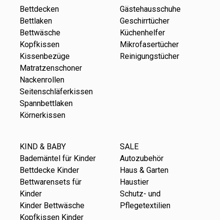
Bettdecken
Gästehausschuhe
Bettlaken
Geschirrtücher
Bettwäsche
Küchenhelfer
Kopfkissen
Mikrofasertücher
Kissenbezüge
Reinigungstücher
Matratzenschoner
Nackenrollen
Seitenschläferkissen
Spannbettlaken
Körnerkissen
KIND & BABY
SALE
Bademäntel für Kinder
Autozubehör
Bettdecke Kinder
Haus & Garten
Bettwarensets für
Haustier
Kinder
Schutz- und
Kinder Bettwäsche
Pflegetextilien
Kopfkissen Kinder