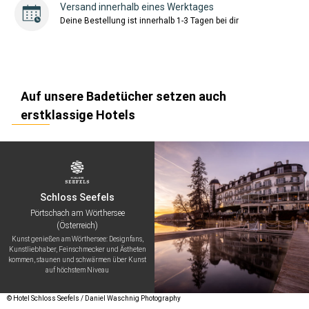
Versand innerhalb eines Werktages
Deine Bestellung ist innerhalb 1-3 Tagen bei dir
Auf unsere Badetücher setzen auch
erstklassige Hotels
Schloss Seefels
Pörtschach am Wörthersee
(Österreich)
Kunst genießen am Wörthersee: Designfans,
Kunstliebhaber, Feinschmecker und Ästheten
kommen, staunen und schwärmen über Kunst
auf höchstem Niveau
© Hotel Schloss Seefels / Daniel Waschnig Photography