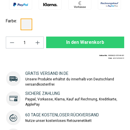
Farbe:
Produkt Anzahl: Gib den gewünschten Wert ei
In den Warenkorb
Artikel-Nr.:
00000622-070140-001
EAN:
4260747995632
GRATIS VERSAND IN DE
Unsere Produkte erhältst du innerhalb von Deutschland
versandkostenfrei
SICHERE ZAHLUNG
Paypal, Vorkasse, Klarna, Kauf auf Rechnung, Kreditkarte,
ApplePay
60 TAGE KOSTENLOSER RÜCKVERSAND
Nutze unser kostenloses Retourenetikett