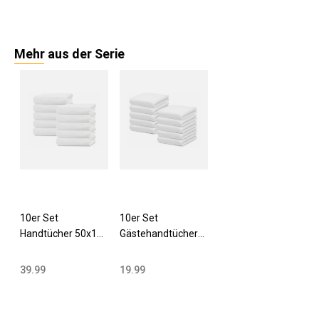
Mehr aus der Serie
10er Set
10er Set
Handtücher 50x100
Gästehandtücher
cm Baumwolle 450
30x50 cm
g/qm uni weiß
Baumwolle
39.99
19.99
450g/qm weiß