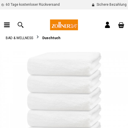
60 Tage kostenloser Rückversand
Sichere Bezahlung
alt springen
War
BAD & WELLNESS
Duschtuch
Bildergalerie überspringen