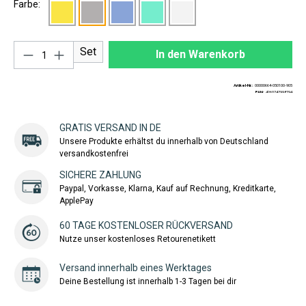
Farbe:
Produkt Anzahl: Gib den gewünschten Wert ei
Set
In den Warenkorb
Artikel-Nr.:
00000664-050100-905
EAN:
4260747998794
GRATIS VERSAND IN DE
Unsere Produkte erhältst du innerhalb von Deutschland
versandkostenfrei
SICHERE ZAHLUNG
Paypal, Vorkasse, Klarna, Kauf auf Rechnung, Kreditkarte,
ApplePay
60 TAGE KOSTENLOSER RÜCKVERSAND
Nutze unser kostenloses Retourenetikett
Versand innerhalb eines Werktages
Deine Bestellung ist innerhalb 1-3 Tagen bei dir