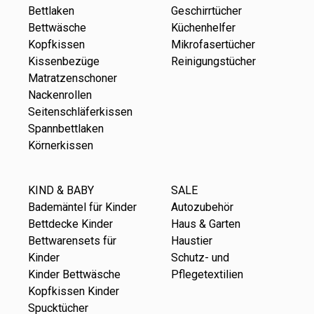
Bettlaken
Geschirrtücher
Bettwäsche
Küchenhelfer
Kopfkissen
Mikrofasertücher
Kissenbezüge
Reinigungstücher
Matratzenschoner
Nackenrollen
Seitenschläferkissen
Spannbettlaken
Körnerkissen
KIND & BABY
SALE
Bademäntel für Kinder
Autozubehör
Bettdecke Kinder
Haus & Garten
Bettwarensets für
Haustier
Kinder
Schutz- und
Kinder Bettwäsche
Pflegetextilien
Kopfkissen Kinder
Spucktücher