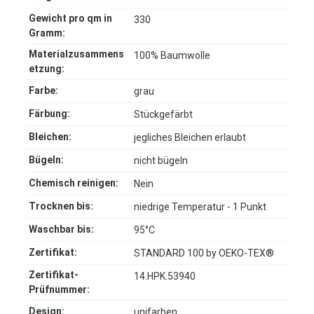
Gewicht pro qm in
330
Gramm:
Materialzusammens
100% Baumwolle
etzung:
Farbe:
grau
Färbung:
Stückgefärbt
Bleichen:
jegliches Bleichen erlaubt
Bügeln:
nicht bügeln
Chemisch reinigen:
Nein
Trocknen bis:
niedrige Temperatur - 1 Punkt
Waschbar bis:
95°C
Zertifikat:
STANDARD 100 by OEKO-TEX®
Zertifikat-
14.HPK.53940
Prüfnummer:
Design:
unifarben