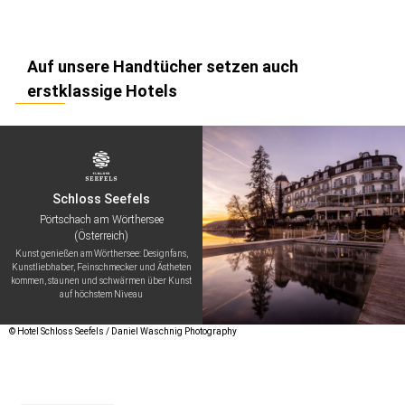
Auf unsere Handtücher setzen auch
erstklassige Hotels
Schloss Seefels
Pörtschach am Wörthersee
(Österreich)
Kunst genießen am Wörthersee: Designfans,
Kunstliebhaber, Feinschmecker und Ästheten
kommen, staunen und schwärmen über Kunst
auf höchstem Niveau
© Hotel Schloss Seefels / Daniel Waschnig Photography