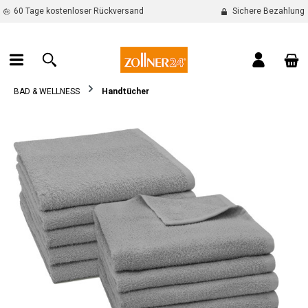
60 Tage kostenloser Rückversand
Sichere Bezahlung
alt springen
War
BAD & WELLNESS
Handtücher
Bildergalerie überspringen