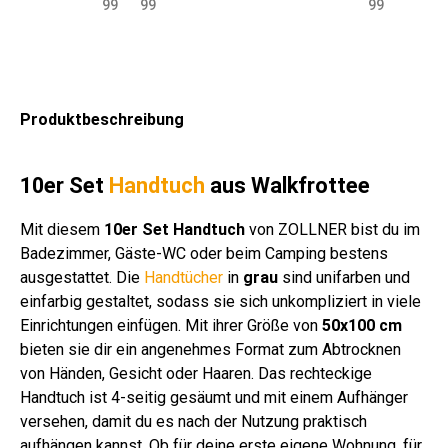
99
99
99
le
cm
le
le
we
le
le
le
le
le
le
45
Ba
60
50
be
42
55
38
42
40
40
0
u
0
0
34
0
0
0
0
0
0
g/q
m
g/q
g/q
0
g/q
g/q
g/q
g/q
g/q
g/q
m
wo
m
m
g/q
m
m
m
m
m
m
Produktbeschreibung
wei
lle
sto
ant
m
ver
wei
ge
wei
ma
wei
ß
38
ne
hra
ros
sch
ß
str
ß
rin
ß
0
zit
a
.
eift
e
10er Set
Handtuch
aus Walkfrottee
g/
Far
q
be
Mit diesem
10er Set Handtuch
von ZOLLNER bist du im
m
n
Badezimmer, Gäste-WC oder beim Camping bestens
bu
ausgestattet. Die
Handtücher
in
grau
sind unifarben und
nt
einfarbig gestaltet, sodass sie sich unkompliziert in viele
Einrichtungen einfügen. Mit ihrer Größe von
50x100 cm
bieten sie dir ein angenehmes Format zum Abtrocknen
von Händen, Gesicht oder Haaren. Das rechteckige
Handtuch ist 4-seitig gesäumt und mit einem Aufhänger
versehen, damit du es nach der Nutzung praktisch
aufhängen kannst. Ob für deine erste eigene Wohnung, für