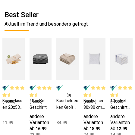
Best Seller
Aktuell im Trend und besonders gefragt.
(0)
Körnerkiss
10er Set
Kuscheldec
Kopfkissen
10er Set
(>5000)
(>5000)
(3000+)
(>5000)
en 20x53
Geschirrtüc
ken Größe
80x80 cm
Geschirrtüc
cm 100%
her
150x200
Mikrofaser
her
andere
andere
andere
Baumwolle
Baumwolle
cm
Füllung 840
Baumwolle
Varianten
Varianten
Varianten
11.99
34.99
Füllung
46x70 cm
Polyester
g
50x70 cm
ab
ab
ab
16.99
18.99
12.99
800g
schwarz
beige
blau-weiß-
22.99
24.99
14.99