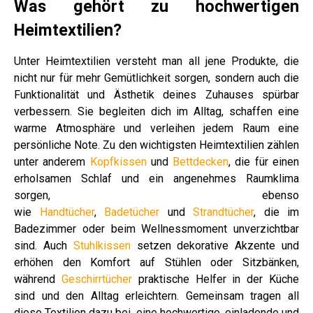
Was gehört zu hochwertigen
Heimtextilien?
Unter Heimtextilien versteht man all jene Produkte, die
nicht nur für mehr Gemütlichkeit sorgen, sondern auch die
Funktionalität und Ästhetik deines Zuhauses spürbar
verbessern. Sie begleiten dich im Alltag, schaffen eine
warme Atmosphäre und verleihen jedem Raum eine
persönliche Note. Zu den wichtigsten Heimtextilien zählen
unter anderem
Kopfkissen
und
Bettdecken
, die für einen
erholsamen Schlaf und ein angenehmes Raumklima
sorgen, ebenso
wie
Handtücher
,
Badetücher
und
Strandtücher
, die im
Badezimmer oder beim Wellnessmoment unverzichtbar
sind. Auch
Stuhlkissen
setzen dekorative Akzente und
erhöhen den Komfort auf Stühlen oder Sitzbänken,
während
Geschirrtücher
praktische Helfer in der Küche
sind und den Alltag erleichtern. Gemeinsam tragen all
diese Textilien dazu bei, eine hochwertige, einladende und