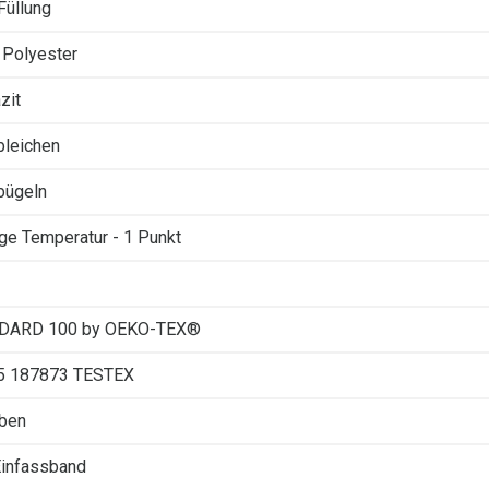
Füllung
Polyester
zit
 bleichen
 bügeln
ige Temperatur - 1 Punkt
DARD 100 by OEKO-TEX®
5 187873 TESTEX
rben
Einfassband