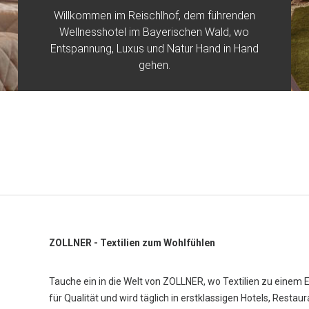
Willkommen im Reischlhof, dem führenden
Wellnesshotel im Bayerischen Wald, wo
Entspannung, Luxus und Natur Hand in Hand
gehen.
ZOLLNER - Textilien zum Wohlfühlen
Tauche ein in die Welt von ZOLLNER, wo Textilien zu einem 
für Qualität und wird täglich in erstklassigen Hotels, Restau