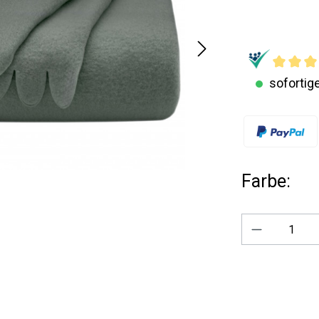
sofortige
Farbe:
Produkt A