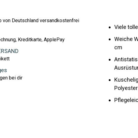
lb von Deutschland versandkostenfrei
Viele toll
Weiche W
echnung, Kreditkarte, ApplePay
cm
ERSAND
ikett
Antistatis
Ausrüstu
ges
gen bei dir
Kuschelig
Polyester
Pflegele