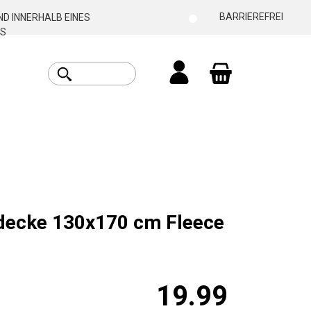
BARRIEREFREI
D INNERHALB EINES
S
Warenkorb enthäl
decke 130x170 cm Fleece
19.99