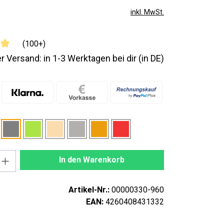
inkl. MwSt.
(100+)
r Versand: in 1-3 Werktagen bei dir (in DE)
nzahl: Gib den gewünschten Wert ein oder
In den Warenkorb
Artikel-Nr.:
00000330-960
EAN:
4260408431332