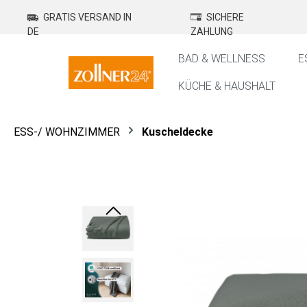
springen
Zur Hauptnavigation springen
GRATIS VERSAND IN
SICHERE
DE
ZAHLUNG
BAD & WELLNESS
E
KÜCHE & HAUSHALT
ESS-/ WOHNZIMMER
Kuscheldecke
Bildergalerie überspringen