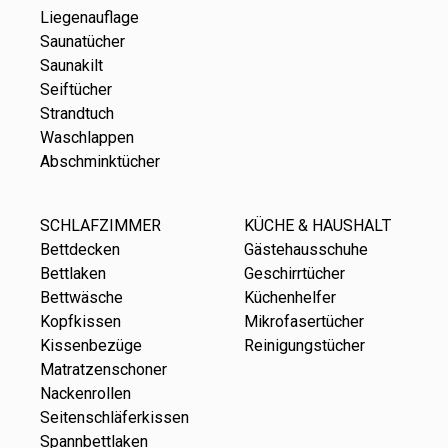
Liegenauflage
Saunatücher
Saunakilt
Seiftücher
Strandtuch
Waschlappen
Abschminktücher
SCHLAFZIMMER
KÜCHE & HAUSHALT
Bettdecken
Gästehausschuhe
Bettlaken
Geschirrtücher
Bettwäsche
Küchenhelfer
Kopfkissen
Mikrofasertücher
Kissenbezüge
Reinigungstücher
Matratzenschoner
Nackenrollen
Seitenschläferkissen
Spannbettlaken