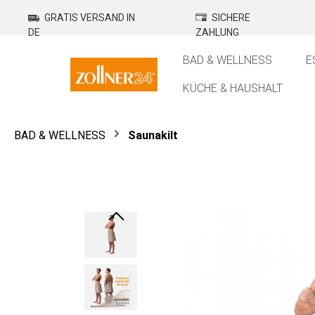
springen
Zur Hauptnavigation springen
GRATIS VERSAND IN
SICHERE
DE
ZAHLUNG
BAD & WELLNESS
E
KÜCHE & HAUSHALT
BAD & WELLNESS
Saunakilt
Bildergalerie überspringen