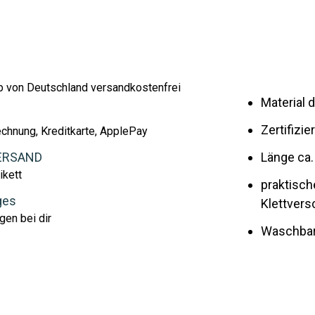
lb von Deutschland versandkostenfrei
Material 
Zertifiz
echnung, Kreditkarte, ApplePay
ERSAND
Länge ca.
ikett
praktisc
ges
Klettvers
gen bei dir
Waschbar 