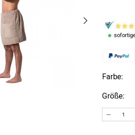
sofortige
Farbe:
Größe:
Produkt A