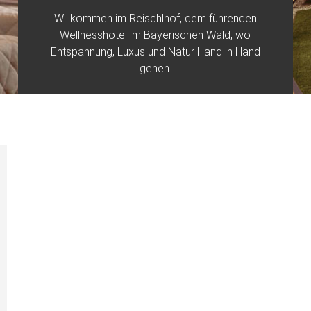
Willkommen im Reischlhof, dem führenden
Wellnesshotel im Bayerischen Wald, wo
Entspannung, Luxus und Natur Hand in Hand
gehen.