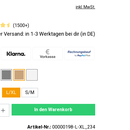
inkl. MwSt.
(1500+)
r Versand: in 1-3 Werktagen bei dir (in DE)
S/M
L/XL
nzahl: Gib den gewünschten Wert ein oder
In den Warenkorb
Artikel-Nr.:
00000198-L-XL_234