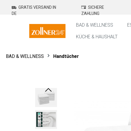
springen
Zur Hauptnavigation springen
GRATIS VERSAND IN
SICHERE
DE
ZAHLUNG
BAD & WELLNESS
E
KÜCHE & HAUSHALT
BAD & WELLNESS
Handtücher
Bildergalerie überspringen