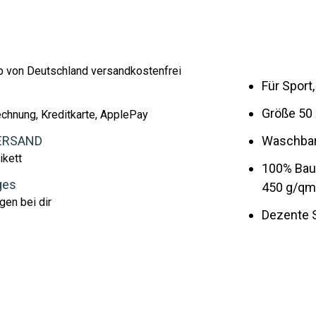
lb von Deutschland versandkostenfrei
Für Sport
Größe 50
echnung, Kreditkarte, ApplePay
ERSAND
Waschbar 
ikett
100% Bau
ges
450 g/q
gen bei dir
Dezente 