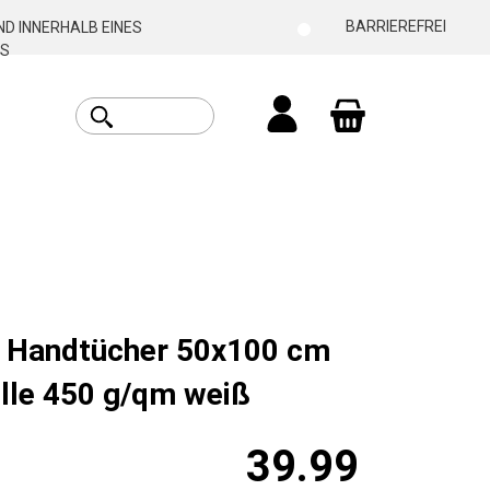
BARRIEREFREI
D INNERHALB EINES
S
Warenkorb enthäl
t Handtücher 50x100 cm
le 450 g/qm weiß
39.99