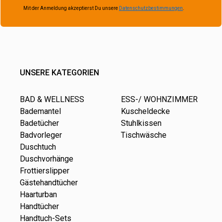
Mit der Anmeldung akzeptierst Du unsere
Datenschutzbestimmungen
.
UNSERE KATEGORIEN
BAD & WELLNESS
ESS-/ WOHNZIMMER
Bademantel
Kuscheldecke
Badetücher
Stuhlkissen
Badvorleger
Tischwäsche
Duschtuch
Duschvorhänge
Frottierslipper
Gästehandtücher
Haarturban
Handtücher
Handtuch-Sets