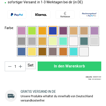
sofortiger Versand: in 1-3 Werktagen bei dir (in DE)
Farbe:
Produkt Anzahl: Gib den gewünschten Wert ei
Set
In den Warenkorb
Artikel-Nr.:
00000319-421
EAN:
4260408434661
GRATIS VERSAND IN DE
Unsere Produkte erhältst du innerhalb von Deutschland
versandkostenfrei