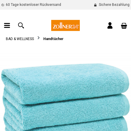
60 Tage kostenloser Rückversand
Sichere Bezahlung
alt springen
War
BAD & WELLNESS
Handtücher
Bildergalerie überspringen