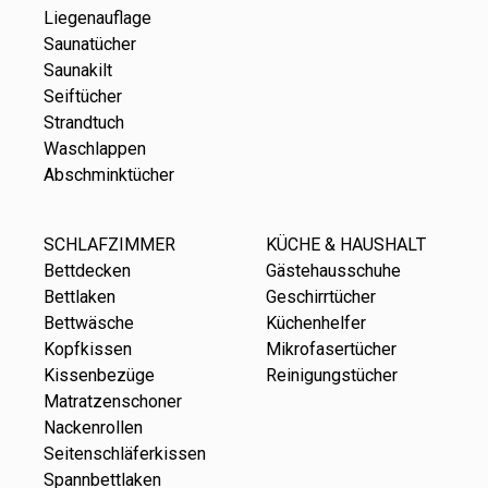
Liegenauflage
Saunatücher
Saunakilt
Seiftücher
Strandtuch
Waschlappen
Abschminktücher
SCHLAFZIMMER
KÜCHE & HAUSHALT
Bettdecken
Gästehausschuhe
Bettlaken
Geschirrtücher
Bettwäsche
Küchenhelfer
Kopfkissen
Mikrofasertücher
Kissenbezüge
Reinigungstücher
Matratzenschoner
Nackenrollen
Seitenschläferkissen
Spannbettlaken