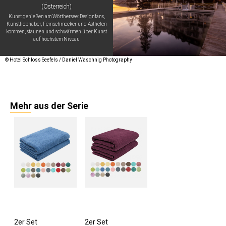
(Österreich)
Kunst genießen am Wörthersee: Designfans,
Kunstliebhaber, Feinschmecker und Ästheten
kommen, staunen und schwärmen über Kunst
auf höchstem Niveau
© Hotel Schloss Seefels / Daniel Waschnig Photography
Mehr aus der Serie
2er Set
2er Set