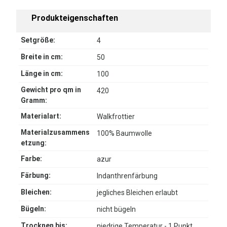
Produkteigenschaften
Setgröße:
4
Breite in cm:
50
Länge in cm:
100
Gewicht pro qm in
420
Gramm:
Materialart:
Walkfrottier
Materialzusammens
100% Baumwolle
etzung:
Farbe:
azur
Färbung:
Indanthrenfärbung
Bleichen:
jegliches Bleichen erlaubt
Bügeln:
nicht bügeln
Trocknen bis:
niedrige Temperatur - 1 Punkt