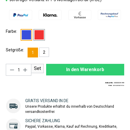
Farbe:
Setgröße:
2
1
Produkt Anzahl: Gib den gewünschten Wert ei
Set
In den Warenkorb
Artikel-Nr.:
00000034-449
EAN:
4260408422026
GRATIS VERSAND IN DE
Unsere Produkte erhältst du innerhalb von Deutschland
versandkostenfrei
SICHERE ZAHLUNG
Paypal, Vorkasse, Klarna, Kauf auf Rechnung, Kreditkarte,