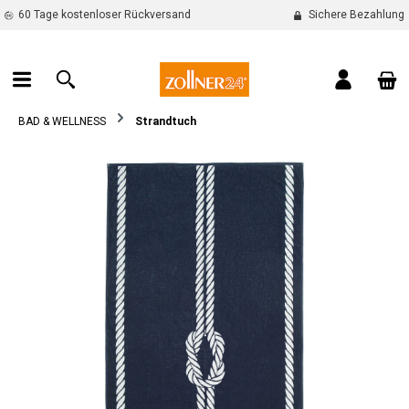
60 Tage kostenloser Rückversand
Sichere Bezahlung
alt springen
War
BAD & WELLNESS
Strandtuch
Bildergalerie überspringen