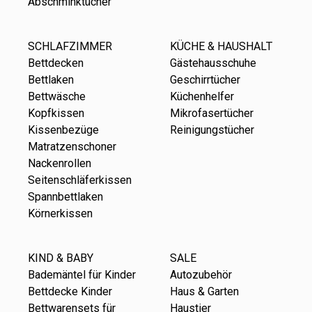
Abschminktücher
SCHLAFZIMMER
KÜCHE & HAUSHALT
Bettdecken
Gästehausschuhe
Bettlaken
Geschirrtücher
Bettwäsche
Küchenhelfer
Kopfkissen
Mikrofasertücher
Kissenbezüge
Reinigungstücher
Matratzenschoner
Nackenrollen
Seitenschläferkissen
Spannbettlaken
Körnerkissen
KIND & BABY
SALE
Bademäntel für Kinder
Autozubehör
Bettdecke Kinder
Haus & Garten
Bettwarensets für
Haustier