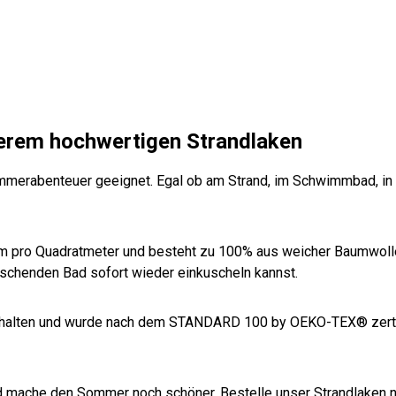
wolle
wolle
weiß
weiß
stone
w
marine
salbei
b
i
-weiß
g
ft
erem hochwertigen Strandlaken
Sommerabenteuer geeignet. Egal ob am Strand, im Schwimmbad, i
m pro Quadratmeter und besteht zu 100% aus weicher Baumwolle.
rischenden Bad sofort wieder einkuscheln kannst.
gehalten und wurde nach dem STANDARD 100 by OEKO-TEX® zertif
nd mache den Sommer noch schöner. Bestelle unser Strandlaken n