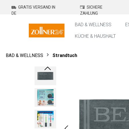
springen
Zur Hauptnavigation springen
GRATIS VERSAND IN
SICHERE
DE
ZAHLUNG
BAD & WELLNESS
E
KÜCHE & HAUSHALT
BAD & WELLNESS
Strandtuch
Bildergalerie überspringen