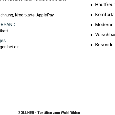
Hautfreu
Komforta
echnung, Kreditkarte, ApplePay
ERSAND
Moderne 
ikett
Waschbar 
ges
Besonde
gen bei dir
ZOLLNER - Textilien zum Wohlfühlen