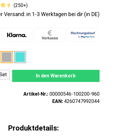
(250+)
r Versand: in 1-3 Werktagen bei dir (in DE)
nzahl: Gib den gewünschten Wert ein oder
Set
In den Warenkorb
Artikel-Nr.:
00000546-100200-960
EAN:
4260747992044
Produktdetails: