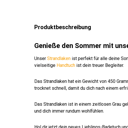
beige-
türkis
20%
wolle
wolle
weiß-
Polya
türkis
mint-
gestrei
mid
gestre
ft
anthra
ft
zit
Produktbeschreibung
Genieße den Sommer mit uns
Unser
Strandlaken
ist perfekt für alle deine 
vielseitige
Handtuch
ist dein treuer Begleiter.
Das Strandlaken hat ein Gewicht von 450 Gram
trocknet schnell, damit du dich nach einem erf
Das Strandlaken ist in einem zeitlosen Grau 
und dich immer rundum wohlfühlen.
Hol dir jetzt dein neues Lieblings-Badetuch u