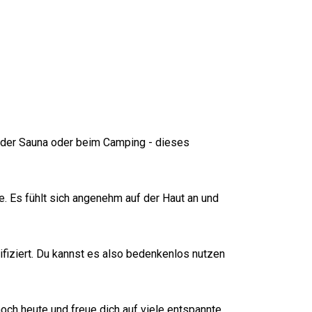
eiß-
weiß-
wolle -
wolle
blau-
lau-
gestrei
Velour
grau
weiß-
estrei
ft
s
rot
gestrei
ft
n der Sauna oder beim Camping - dieses
 Es fühlt sich angenehm auf der Haut an und
iziert. Du kannst es also bedenkenlos nutzen
och heute und freue dich auf viele entspannte