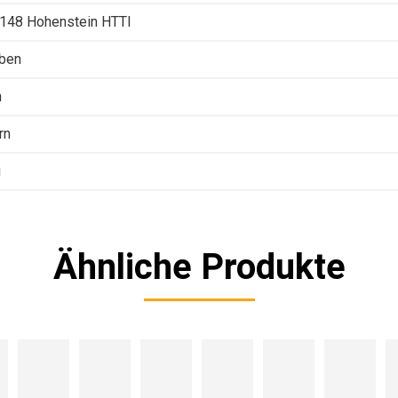
3148 Hohenstein HTTI
rben
h
rn
i
Ähnliche Produkte