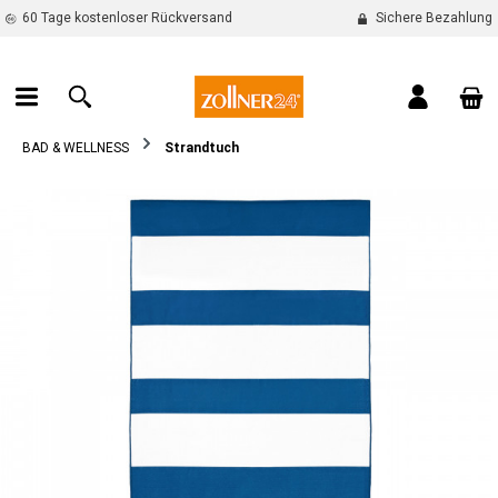
60 Tage kostenloser Rückversand
Sichere Bezahlung
alt springen
War
BAD & WELLNESS
Strandtuch
Bildergalerie überspringen