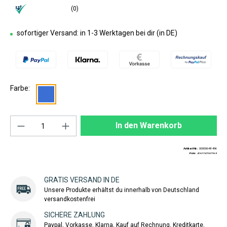
(0)
sofortiger Versand: in 1-3 Werktagen bei dir (in DE)
Farbe:
Produkt Anzahl: Gib den gewünschten Wert ei
In den Warenkorb
Artikel-Nr.:
00000648-496
EAN:
4260747997568
GRATIS VERSAND IN DE
Unsere Produkte erhältst du innerhalb von Deutschland
versandkostenfrei
SICHERE ZAHLUNG
Paypal, Vorkasse, Klarna, Kauf auf Rechnung, Kreditkarte,