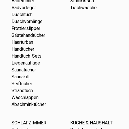
Badetücher
Stuhlkissen
Badvorleger
Tischwäsche
Duschtuch
Duschvorhänge
Frottierslipper
Gästehandtücher
Haarturban
Handtücher
Handtuch-Sets
Liegenauflage
Saunatücher
Saunakilt
Seiftücher
Strandtuch
Waschlappen
Abschminktücher
SCHLAFZIMMER
KÜCHE & HAUSHALT