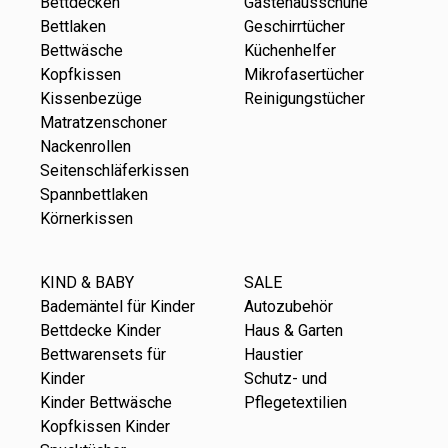
Bettdecken
Gästehausschuhe
Bettlaken
Geschirrtücher
Bettwäsche
Küchenhelfer
Kopfkissen
Mikrofasertücher
Kissenbezüge
Reinigungstücher
Matratzenschoner
Nackenrollen
Seitenschläferkissen
Spannbettlaken
Körnerkissen
KIND & BABY
SALE
Bademäntel für Kinder
Autozubehör
Bettdecke Kinder
Haus & Garten
Bettwarensets für
Haustier
Kinder
Schutz- und
Kinder Bettwäsche
Pflegetextilien
Kopfkissen Kinder