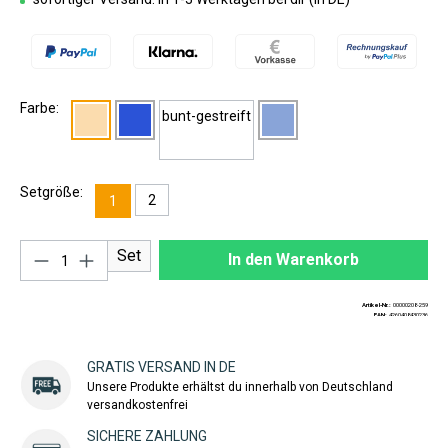
Farbe:
bunt-gestreift
Setgröße:
2
1
Produkt Anzahl: Gib den gewünschten Wert ei
Set
In den Warenkorb
Artikel-Nr.:
00000208-259
EAN:
4260408430236
GRATIS VERSAND IN DE
Unsere Produkte erhältst du innerhalb von Deutschland
versandkostenfrei
SICHERE ZAHLUNG