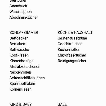
Seiftücher
Strandtuch
Waschlappen
Abschminktücher
SCHLAFZIMMER
KÜCHE & HAUSHALT
Bettdecken
Gästehausschuhe
Bettlaken
Geschirrtücher
Bettwäsche
Küchenhelfer
Kopfkissen
Mikrofasertücher
Kissenbezüge
Reinigungstücher
Matratzenschoner
Nackenrollen
Seitenschläferkissen
Spannbettlaken
Körnerkissen
KIND & BABY
SALE