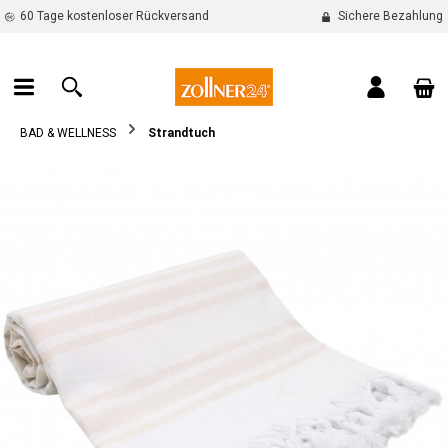
60 Tage kostenloser Rückversand
Sichere Bezahlung
alt springen
War
BAD & WELLNESS
Strandtuch
Bildergalerie überspringen