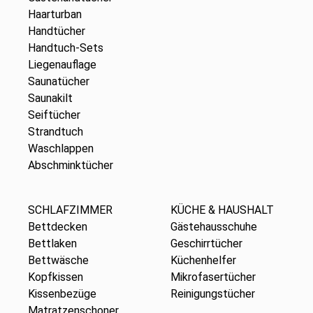
Haarturban
Handtücher
Handtuch-Sets
Liegenauflage
Saunatücher
Saunakilt
Seiftücher
Strandtuch
Waschlappen
Abschminktücher
SCHLAFZIMMER
KÜCHE & HAUSHALT
Bettdecken
Gästehausschuhe
Bettlaken
Geschirrtücher
Bettwäsche
Küchenhelfer
Kopfkissen
Mikrofasertücher
Kissenbezüge
Reinigungstücher
Matratzenschoner