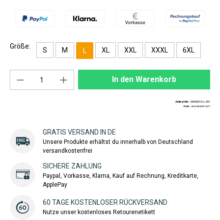
Größe:
S
M
XL
XXL
XXXL
6XL
L
Produkt Anzahl: Gib den gewünschten Wert ei
In den Warenkorb
Artikel-Nr.:
00000019-L-001
EAN:
4260408422477
GRATIS VERSAND IN DE
Unsere Produkte erhältst du innerhalb von Deutschland
versandkostenfrei
SICHERE ZAHLUNG
Paypal, Vorkasse, Klarna, Kauf auf Rechnung, Kreditkarte,
ApplePay
60 TAGE KOSTENLOSER RÜCKVERSAND
Nutze unser kostenloses Retourenetikett