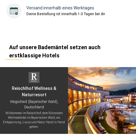
Versand innerhalb eines Werktages
Deine Bestellung ist innerhalb 1-3 Tagen bei dir
Auf unsere Bademäntel setzen auch
erstklassige Hotels
Reischlhof Wellness &
Naturresort
Wegscheid (Bayerischer Wald),
Deutschland
Willkommen im Reischlhof, dem führenden
Wellnesshotel im Bayerischen Wald, wo
Entspannung, Luxus und Natur Hand in Hand
gehen.