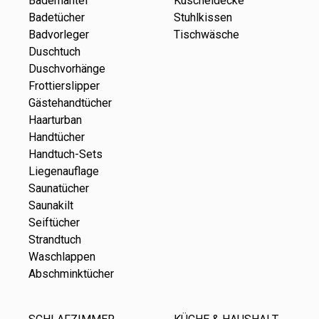
Bademantel
Kuscheldecke
Badetücher
Stuhlkissen
Badvorleger
Tischwäsche
Duschtuch
Duschvorhänge
Frottierslipper
Gästehandtücher
Haarturban
Handtücher
Handtuch-Sets
Liegenauflage
Saunatücher
Saunakilt
Seiftücher
Strandtuch
Waschlappen
Abschminktücher