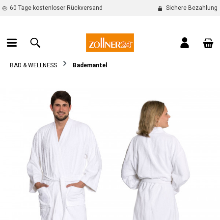
60 Tage kostenloser Rückversand
Sichere Bezahlung
alt springen
War
BAD & WELLNESS
Bademantel
Bildergalerie überspringen