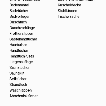
Bademantel
Kuscheldecke
Badetücher
Stuhlkissen
Badvorleger
Tischwäsche
Duschtuch
Duschvorhänge
Frottierslipper
Gästehandtücher
Haarturban
Handtücher
Handtuch-Sets
Liegenauflage
Saunatücher
Saunakilt
Seiftücher
Strandtuch
Waschlappen
Abschminktücher