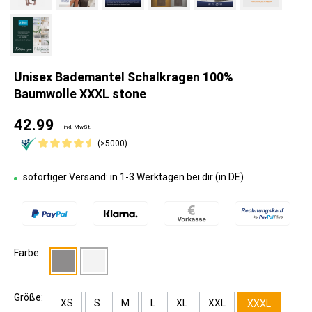
Unisex Bademantel Schalkragen 100%
Baumwolle XXXL stone
42.99
inkl. MwSt.
(>5000)
sofortiger Versand: in 1-3 Werktagen bei dir (in DE)
Farbe:
Größe:
XS
S
M
L
XL
XXL
XXXL