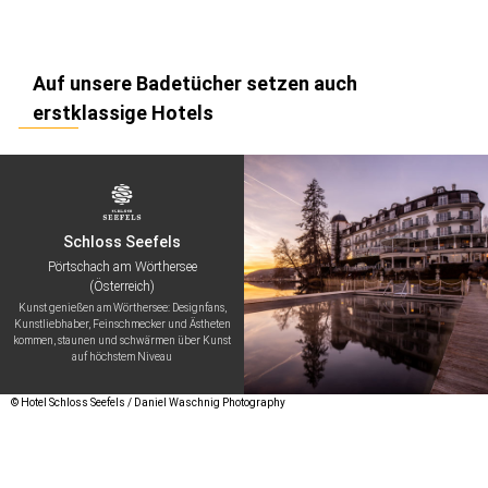
Auf unsere Badetücher setzen auch
erstklassige Hotels
Schloss Seefels
Pörtschach am Wörthersee
(Österreich)
Kunst genießen am Wörthersee: Designfans,
Kunstliebhaber, Feinschmecker und Ästheten
kommen, staunen und schwärmen über Kunst
auf höchstem Niveau
© Hotel Schloss Seefels / Daniel Waschnig Photography