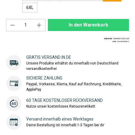
6XL
Produkt Anzahl: Gib den gewünschten Wert ei
In den Warenkorb
Artikel-Nr.:
00000020-XXXL-928
EAN:
4260408438010
GRATIS VERSAND IN DE
Unsere Produkte erhältst du innerhalb von Deutschland
versandkostenfrei
SICHERE ZAHLUNG
Paypal, Vorkasse, Klarna, Kauf auf Rechnung, Kreditkarte,
ApplePay
60 TAGE KOSTENLOSER RÜCKVERSAND
Nutze unser kostenloses Retourenetikett
Versand innerhalb eines Werktages
Deine Bestellung ist innerhalb 1-3 Tagen bei dir