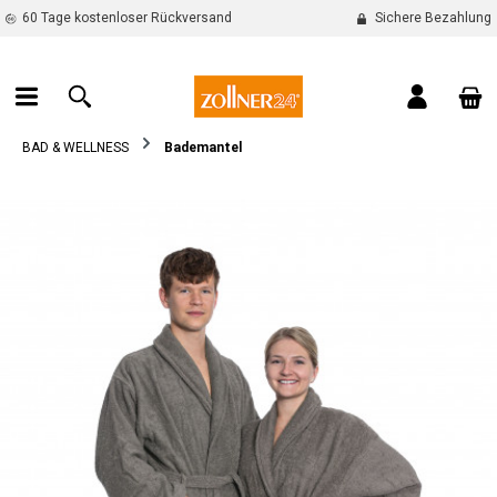
60 Tage kostenloser Rückversand
Sichere Bezahlung
alt springen
War
BAD & WELLNESS
Bademantel
Bildergalerie überspringen