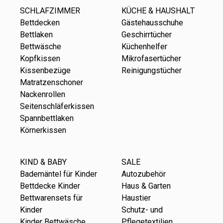
SCHLAFZIMMER
KÜCHE & HAUSHALT
Bettdecken
Gästehausschuhe
Bettlaken
Geschirrtücher
Bettwäsche
Küchenhelfer
Kopfkissen
Mikrofasertücher
Kissenbezüge
Reinigungstücher
Matratzenschoner
Nackenrollen
Seitenschläferkissen
Spannbettlaken
Körnerkissen
KIND & BABY
SALE
Bademäntel für Kinder
Autozubehör
Bettdecke Kinder
Haus & Garten
Bettwarensets für
Haustier
Kinder
Schutz- und
Kinder Bettwäsche
Pflegetextilien