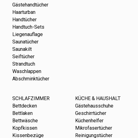
Gästehandtücher
Haarturban
Handtücher
Handtuch-Sets
Liegenauflage
Saunatücher
Saunakilt
Seiftücher
Strandtuch
Waschlappen
Abschminktücher
SCHLAFZIMMER
KÜCHE & HAUSHALT
Bettdecken
Gästehausschuhe
Bettlaken
Geschirrtücher
Bettwäsche
Küchenhelfer
Kopfkissen
Mikrofasertücher
Kissenbezüge
Reinigungstücher