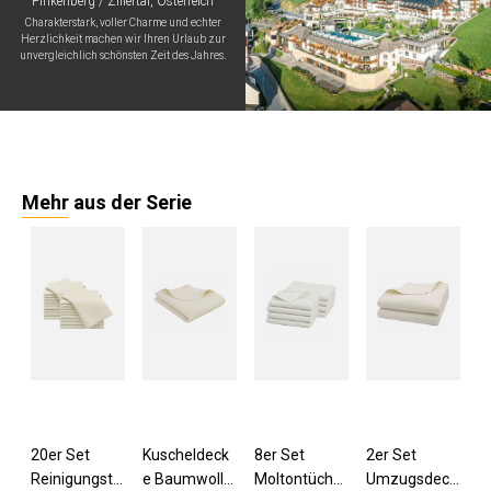
Finkenberg / Zillertal, Österreich
Charakterstark, voller Charme und echter
Herzlichkeit machen wir Ihren Urlaub zur
unvergleichlich schönsten Zeit des Jahres.
Mehr aus der Serie
20er Set
Kuscheldeck
8er Set
2er Set
Reinigungstü
e Baumwolle
Moltontücher
Umzugsdeck