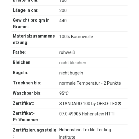
Breite in cm:
160
Länge in cm:
200
Gewicht pro qm in
440
Gramm:
Materialzusammens
100% Baumwolle
etzung:
Farbe:
rohweiß
Bleichen:
nicht bleichen
Bügeln:
nicht bügeln
Trocknen bis:
normale Temperatur - 2 Punkte
Waschbar bis:
95°C
Zertifikat:
STANDARD 100 by OEKO-TEX®
Zertifikat-
07.0.49905 Hohenstein HTTI
Prüfnummer:
Hohenstein Textile Testing
Zertifizierungsstelle
:
Institute