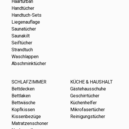
Haarturban
Handtücher
Handtuch-Sets
Liegenauflage
Saunatücher
Saunakilt
Seiftücher
Strandtuch
Waschlappen
Abschminktücher
SCHLAFZIMMER
KÜCHE & HAUSHALT
Bettdecken
Gästehausschuhe
Bettlaken
Geschirrtücher
Bettwäsche
Küchenhelfer
Kopfkissen
Mikrofasertücher
Kissenbezüge
Reinigungstücher
Matratzenschoner