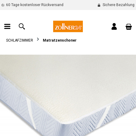
60 Tage kostenloser Rückversand
Sichere Bezahlung
alt springen
War
SCHLAFZIMMER
Matratzenschoner
Bildergalerie überspringen