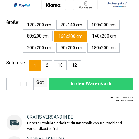
Größe:
120x200 cm
70x140 cm
100x200 cm
80x200 cm
140x200 cm
160x200 cm
200x200 cm
90x200 cm
180x200 cm
Setgröße:
2
10
12
1
Produkt Anzahl: Gib den gewünschten Wert ei
Set
In den Warenkorb
Artikel-Nr.:
00000072-160200
EAN:
4260408420794
GRATIS VERSAND IN DE
Unsere Produkte erhältst du innerhalb von Deutschland
versandkostenfrei
SICHERE ZAHLUNG