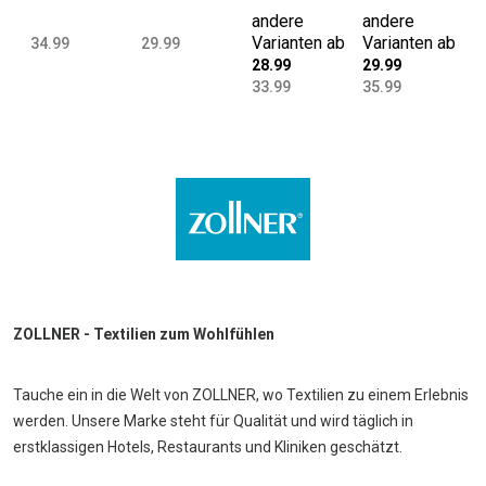
cher 40x40
160x200 cm
80x80 cm
e Baumwolle
andere
andere
cm
rohweiß
Baumwolle
140x200 cm
Varianten ab
Varianten ab
34.99
29.99
Baumwolle
rohweiß
weiß
28.99
29.99
rohweiß
33.99
35.99
ZOLLNER - Textilien zum Wohlfühlen
Tauche ein in die Welt von ZOLLNER, wo Textilien zu einem Erlebnis
werden. Unsere Marke steht für Qualität und wird täglich in
erstklassigen Hotels, Restaurants und Kliniken geschätzt.