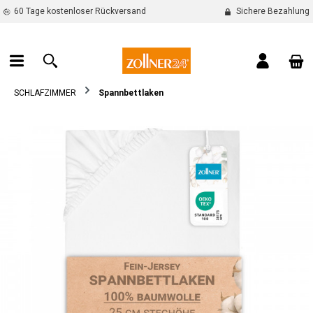
60 Tage kostenloser Rückversand
Sichere Bezahlung
alt springen
War
SCHLAFZIMMER
Spannbettlaken
Bildergalerie überspringen