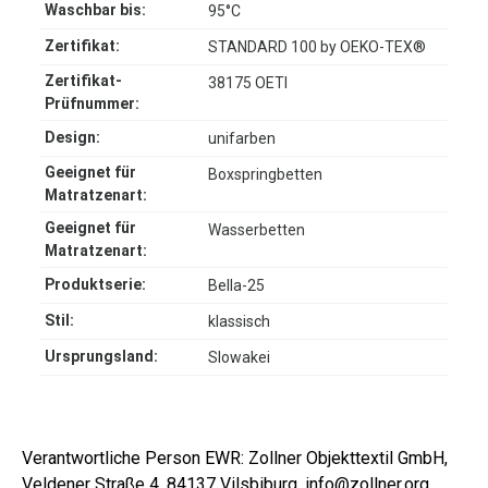
Waschbar bis:
95°C
Zertifikat:
STANDARD 100 by OEKO-TEX®
Zertifikat-
38175 OETI
Prüfnummer:
Design:
unifarben
Geeignet für
Boxspringbetten
Matratzenart:
Geeignet für
Wasserbetten
Matratzenart:
Produktserie:
Bella-25
Stil:
klassisch
Ursprungsland:
Slowakei
Verantwortliche Person EWR: Zollner Objekttextil GmbH,
Veldener Straße 4, 84137 Vilsbiburg, info@zollner.org