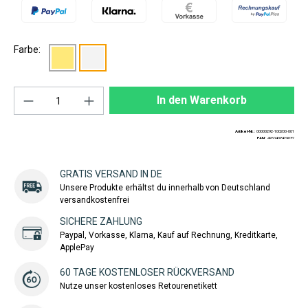
Farbe:
Produkt Anzahl: Gib den gewünschten Wert ei
In den Warenkorb
Artikel-Nr.:
00000292-100200-001
EAN:
4260408429032
GRATIS VERSAND IN DE
Unsere Produkte erhältst du innerhalb von Deutschland
versandkostenfrei
SICHERE ZAHLUNG
Paypal, Vorkasse, Klarna, Kauf auf Rechnung, Kreditkarte,
ApplePay
60 TAGE KOSTENLOSER RÜCKVERSAND
Nutze unser kostenloses Retourenetikett