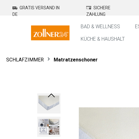
springen
Zur Hauptnavigation springen
GRATIS VERSAND IN
SICHERE
DE
ZAHLUNG
BAD & WELLNESS
E
KÜCHE & HAUSHALT
SCHLAFZIMMER
Matratzenschoner
Bildergalerie überspringen