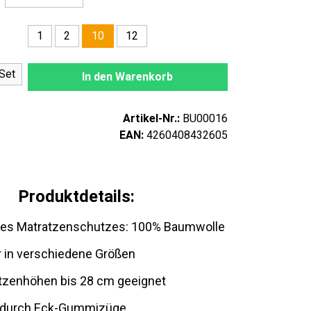
1
2
12
10
nzahl: Gib den gewünschten Wert ein oder
Set
In den Warenkorb
Artikel-Nr.:
BU00016
EAN:
4260408432605
Produktdetails:
 des Matratzenschutzes: 100% Baumwolle
 in verschiedene Größen
atzenhöhen bis 28 cm geeignet
g durch Eck-Gummizüge