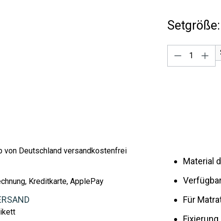
Setgröße:
Produkt A
lb von Deutschland versandkostenfrei
Material
Verfügbar
echnung, Kreditkarte, ApplePay
ERSAND
Für Matr
ikett
Fixierun