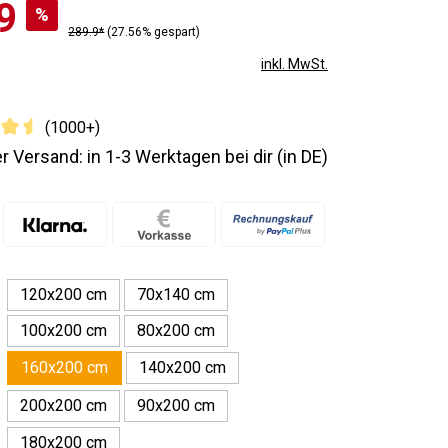
9
%
289.9*
(27.56% gespart)
inkl. MwSt.
(1000+)
r Versand: in 1-3 Werktagen bei dir (in DE)
120x200 cm
70x140 cm
100x200 cm
80x200 cm
140x200 cm
160x200 cm
200x200 cm
90x200 cm
180x200 cm