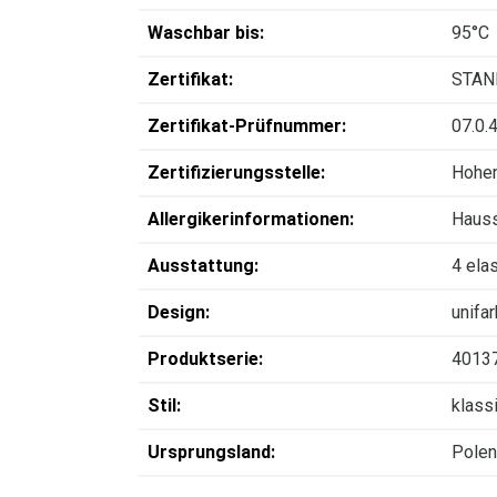
Waschbar bis:
95°C
Zertifikat:
STAN
Zertifikat-Prüfnummer:
07.0.
Zertifizierungsstelle:
Hohen
Allergikerinformationen:
Hauss
Ausstattung:
4 ela
Design:
unifa
Produktserie:
4013
Stil:
klass
Ursprungsland:
Polen