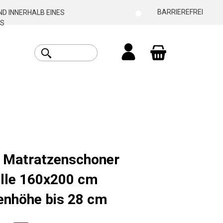
BARRIEREFREI
D INNERHALB EINES
S
Warenkorb enthäl
t Matratzenschoner
le 160x200 cm
enhöhe bis 28 cm