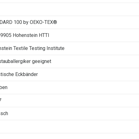
DARD 100 by OEKO-TEX®
49905 Hohenstein HTTI
stein Textile Testing Institute
tauballergiker geeignet
stische Eckbänder
rben
7
isch