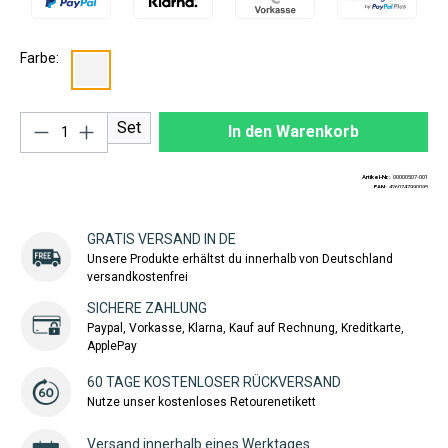
Farbe:
Produkt Anzahl: Gib den gewünschten Wert ei
Set
In den Warenkorb
Artikel-Nr.:
00000507-001
EAN:
4260747990095
GRATIS VERSAND IN DE
Unsere Produkte erhältst du innerhalb von Deutschland
versandkostenfrei
SICHERE ZAHLUNG
Paypal, Vorkasse, Klarna, Kauf auf Rechnung, Kreditkarte,
ApplePay
60 TAGE KOSTENLOSER RÜCKVERSAND
Nutze unser kostenloses Retourenetikett
Versand innerhalb eines Werktages