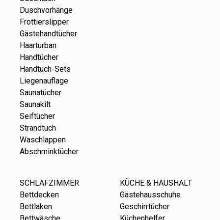
Duschvorhänge
Frottierslipper
Gästehandtücher
Haarturban
Handtücher
Handtuch-Sets
Liegenauflage
Saunatücher
Saunakilt
Seiftücher
Strandtuch
Waschlappen
Abschminktücher
SCHLAFZIMMER
KÜCHE & HAUSHALT
Bettdecken
Gästehausschuhe
Bettlaken
Geschirrtücher
Bettwäsche
Küchenhelfer