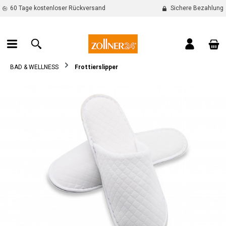
60 Tage kostenloser Rückversand
Sichere Bezahlung
alt springen
War
BAD & WELLNESS
Frottierslipper
Bildergalerie überspringen