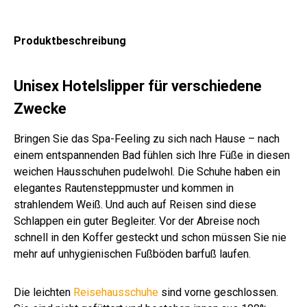
x M
ter
ter
wei
wol
wol
wol
kra
um
um
ter
wei
S
S
ß
le
le
le
ge
wol
wol
XX
ß
wei
ma
S
XL
XX
n
le
le
L
Produktbeschreibung
nro
rin
ant
sto
XL
XX
XL
XX
gra
t
e
hra
ne
wei
L
wei
XL
phi
zit
ß
wei
ß
sto
t
Unisex Hotelslipper für verschiedene
ß
ne
Zwecke
Bringen Sie das Spa-Feeling zu sich nach Hause – nach
einem entspannenden Bad fühlen sich Ihre Füße in diesen
weichen Hausschuhen pudelwohl. Die Schuhe haben ein
elegantes Rautensteppmuster und kommen in
strahlendem Weiß. Und auch auf Reisen sind diese
Schlappen ein guter Begleiter. Vor der Abreise noch
schnell in den Koffer gesteckt und schon müssen Sie nie
mehr auf unhygienischen Fußböden barfuß laufen.
Die leichten
Reisehausschuhe
sind vorne geschlossen.