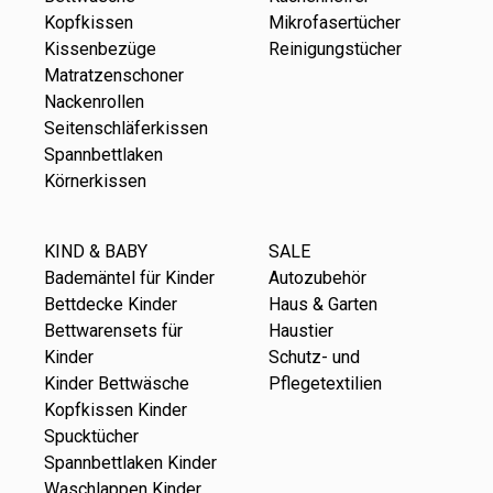
Kopfkissen
Mikrofasertücher
Kissenbezüge
Reinigungstücher
Matratzenschoner
Nackenrollen
Seitenschläferkissen
Spannbettlaken
Körnerkissen
KIND & BABY
SALE
Bademäntel für Kinder
Autozubehör
Bettdecke Kinder
Haus & Garten
Bettwarensets für
Haustier
Kinder
Schutz- und
Kinder Bettwäsche
Pflegetextilien
Kopfkissen Kinder
Spucktücher
Spannbettlaken Kinder
Waschlappen Kinder