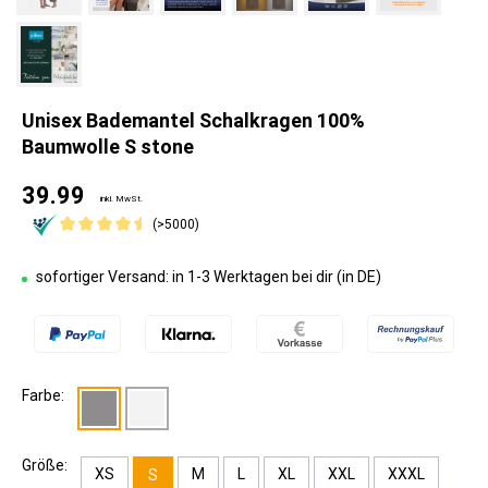
Unisex Bademantel Schalkragen 100%
Baumwolle S stone
39.99
inkl. MwSt.
(>5000)
sofortiger Versand: in 1-3 Werktagen bei dir (in DE)
Farbe:
Größe:
XS
M
L
XL
XXL
XXXL
S