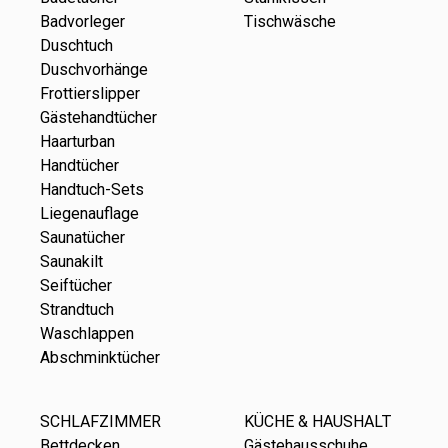
Badvorleger
Tischwäsche
Duschtuch
Duschvorhänge
Frottierslipper
Gästehandtücher
Haarturban
Handtücher
Handtuch-Sets
Liegenauflage
Saunatücher
Saunakilt
Seiftücher
Strandtuch
Waschlappen
Abschminktücher
SCHLAFZIMMER
KÜCHE & HAUSHALT
Bettdecken
Gästehausschuhe