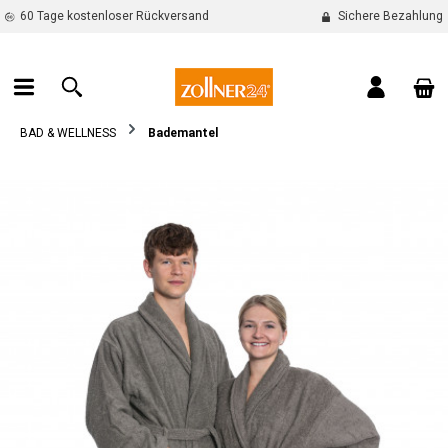
60 Tage kostenloser Rückversand
Sichere Bezahlung
alt springen
War
BAD & WELLNESS
Bademantel
Bildergalerie überspringen