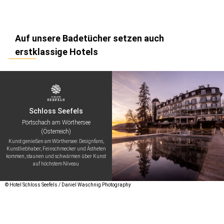
Auf unsere Badetücher setzen auch
erstklassige Hotels
Schloss Seefels
Pörtschach am Wörthersee
(Österreich)
Kunst genießen am Wörthersee: Designfans,
Kunstliebhaber, Feinschmecker und Ästheten
kommen, staunen und schwärmen über Kunst
auf höchstem Niveau
© Hotel Schloss Seefels / Daniel Waschnig Photography