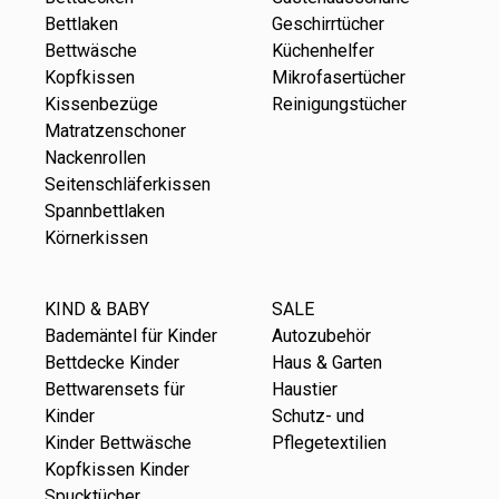
Bettlaken
Geschirrtücher
Bettwäsche
Küchenhelfer
Kopfkissen
Mikrofasertücher
Kissenbezüge
Reinigungstücher
Matratzenschoner
Nackenrollen
Seitenschläferkissen
Spannbettlaken
Körnerkissen
KIND & BABY
SALE
Bademäntel für Kinder
Autozubehör
Bettdecke Kinder
Haus & Garten
Bettwarensets für
Haustier
Kinder
Schutz- und
Kinder Bettwäsche
Pflegetextilien
Kopfkissen Kinder
Spucktücher