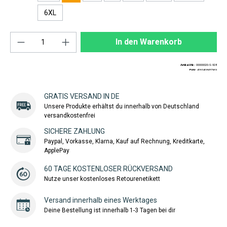
6XL
Produkt Anzahl: Gib den gewünschten Wert ei
In den Warenkorb
Artikel-Nr.:
00000020-S-928
EAN:
4260408437969
GRATIS VERSAND IN DE
Unsere Produkte erhältst du innerhalb von Deutschland
versandkostenfrei
SICHERE ZAHLUNG
Paypal, Vorkasse, Klarna, Kauf auf Rechnung, Kreditkarte,
ApplePay
60 TAGE KOSTENLOSER RÜCKVERSAND
Nutze unser kostenloses Retourenetikett
Versand innerhalb eines Werktages
Deine Bestellung ist innerhalb 1-3 Tagen bei dir