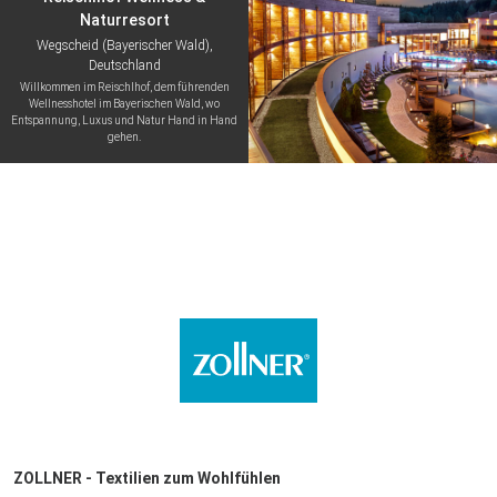
Naturresort
Wegscheid (Bayerischer Wald),
Deutschland
Willkommen im Reischlhof, dem führenden
Wellnesshotel im Bayerischen Wald, wo
Entspannung, Luxus und Natur Hand in Hand
gehen.
ZOLLNER - Textilien zum Wohlfühlen