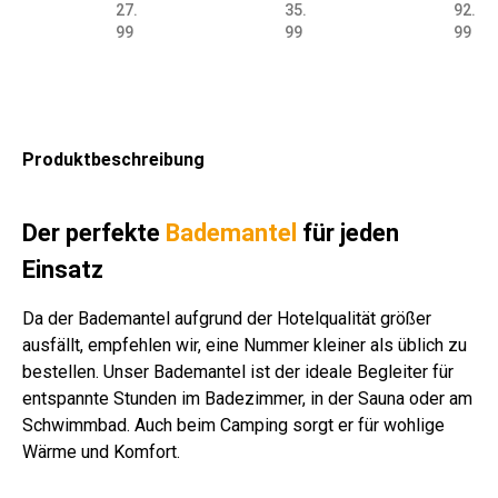
27.
35.
92.
wol
wol
50
cm
wol
um
um
um
Ba
um
un
99
99
99
le
le
0
Ba
le
wol
wol
wol
um
wol
g
50
50
g/q
um
45
le
le
lmi
wol
le
80
0
0
m
wol
0
45
35
x
le
42
0 g
g/q
g/
sto
le
g/q
0
0
33
37
0
m
wei
ne
38
m
g/q
g/q
0
5
g/q
Produktbeschreibung
gra
ß
0
wei
m
m
g/q
g/q
m
u
g/q
ß
wei
sto
m
m
ver
m
uni
ß
ne
wei
sch
Der perfekte
Bademantel
für jeden
wei
ß
.
Einsatz
ß
Far
be
n
Da der Bademantel aufgrund der Hotelqualität größer
ausfällt, empfehlen wir, eine Nummer kleiner als üblich zu
bestellen. Unser Bademantel ist der ideale Begleiter für
entspannte Stunden im Badezimmer, in der Sauna oder am
Schwimmbad. Auch beim Camping sorgt er für wohlige
Wärme und Komfort.