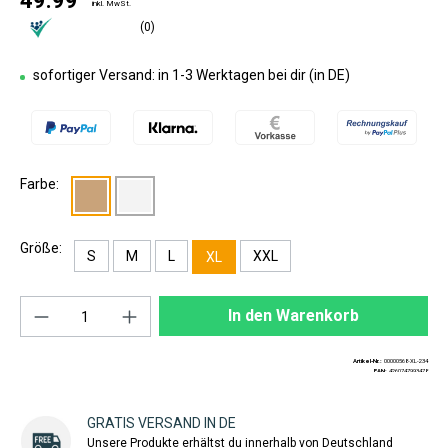
49.99
inkl. MwSt.
(0)
sofortiger Versand: in 1-3 Werktagen bei dir (in DE)
Farbe:
Größe:
S
M
L
XXL
XL
Produkt Anzahl: Gib den gewünschten Wert ei
In den Warenkorb
Artikel-Nr.:
00000568-XL-234
EAN:
4260747993478
GRATIS VERSAND IN DE
Unsere Produkte erhältst du innerhalb von Deutschland