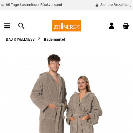
60 Tage kostenloser Rückversand
Sichere Bezahlung
alt springen
War
BAD & WELLNESS
Bademantel
Bildergalerie überspringen