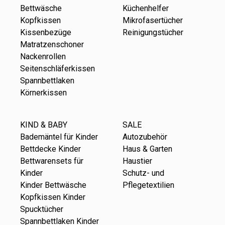
Bettwäsche
Küchenhelfer
Kopfkissen
Mikrofasertücher
Kissenbezüge
Reinigungstücher
Matratzenschoner
Nackenrollen
Seitenschläferkissen
Spannbettlaken
Körnerkissen
KIND & BABY
SALE
Bademäntel für Kinder
Autozubehör
Bettdecke Kinder
Haus & Garten
Bettwarensets für
Haustier
Kinder
Schutz- und
Kinder Bettwäsche
Pflegetextilien
Kopfkissen Kinder
Spucktücher
Spannbettlaken Kinder