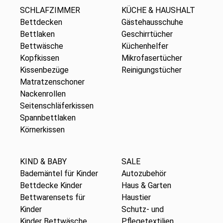
SCHLAFZIMMER
KÜCHE & HAUSHALT
Bettdecken
Gästehausschuhe
Bettlaken
Geschirrtücher
Bettwäsche
Küchenhelfer
Kopfkissen
Mikrofasertücher
Kissenbezüge
Reinigungstücher
Matratzenschoner
Nackenrollen
Seitenschläferkissen
Spannbettlaken
Körnerkissen
KIND & BABY
SALE
Bademäntel für Kinder
Autozubehör
Bettdecke Kinder
Haus & Garten
Bettwarensets für
Haustier
Kinder
Schutz- und
Kinder Bettwäsche
Pflegetextilien