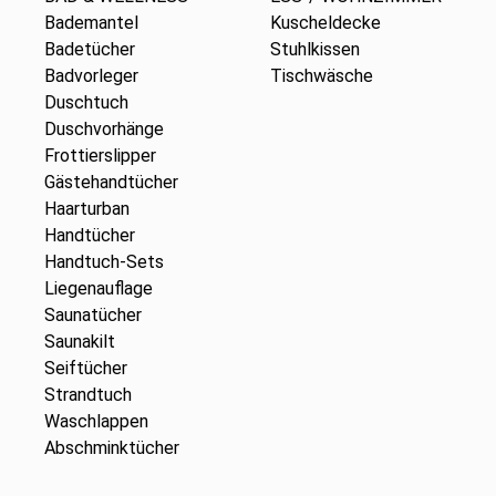
Bademantel
Kuscheldecke
Badetücher
Stuhlkissen
Badvorleger
Tischwäsche
Duschtuch
Duschvorhänge
Frottierslipper
Gästehandtücher
Haarturban
Handtücher
Handtuch-Sets
Liegenauflage
Saunatücher
Saunakilt
Seiftücher
Strandtuch
Waschlappen
Abschminktücher