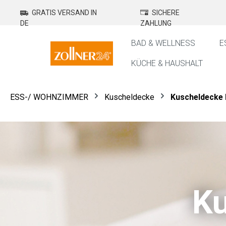
springen
Zur Hauptnavigation springen
GRATIS VERSAND IN
SICHERE
DE
ZAHLUNG
BAD & WELLNESS
E
KÜCHE & HAUSHALT
ESS-/ WOHNZIMMER
Kuscheldecke
Kuscheldecke 
Ku