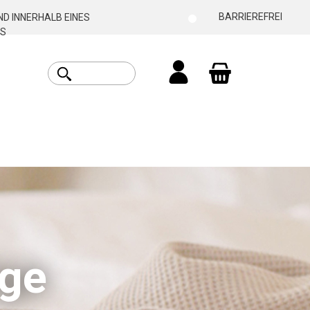
BARRIEREFREI
D INNERHALB EINES
S
Warenkorb enthäl
ige