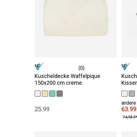
(0)
Kuscheldecke Waffelpique
Kusch
150x200 cm creme
Kisse
andere 
25.99
63.99
74,98 €*