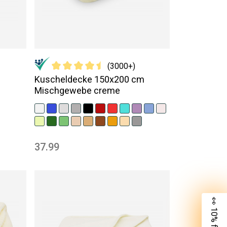
(3000+)
m
Kuscheldecke 150x200 cm
Mischgewebe creme
37.99
👀 10% für dich