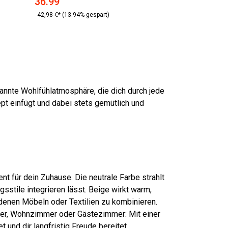
36.99
42,98 €*
(13.94% gespart)
annte Wohlfühlatmosphäre, die dich durch jede
pt einfügt und dabei stets gemütlich und
t für dein Zuhause. Die neutrale Farbe strahlt
sstile integrieren lässt. Beige wirkt warm,
ndenen Möbeln oder Textilien zu kombinieren.
mmer, Wohnzimmer oder Gästezimmer: Mit einer
 und dir langfristig Freude bereitet.