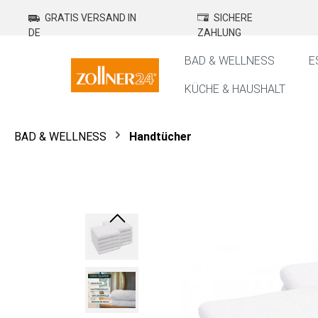
springen
Zur Hauptnavigation springen
GRATIS VERSAND IN
SICHERE
DE
ZAHLUNG
BAD & WELLNESS
E
KÜCHE & HAUSHALT
BAD & WELLNESS
Handtücher
Bildergalerie überspringen