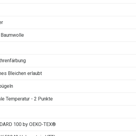
er
 Baumwolle
threnfärbung
ches Bleichen erlaubt
 bügeln
le Temperatur - 2 Punkte
DARD 100 by OEKO-TEX®