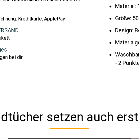
Material
Größe: 5
echnung, Kreditkarte, ApplePay
ERSAND
Design: B
ikett
Materialg
ges
Waschbar
gen bei dir
- 2 Punkt
dtücher setzen auch erst