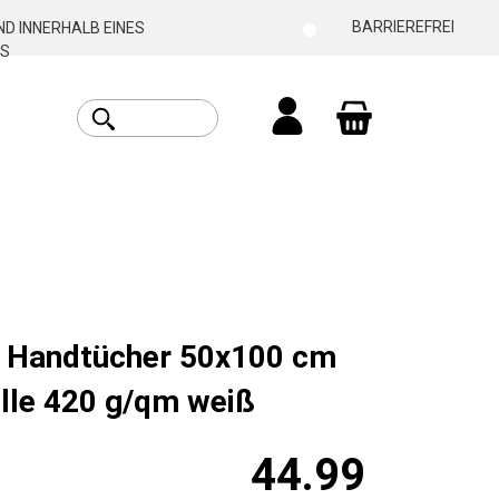
BARRIEREFREI
D INNERHALB EINES
S
Warenkorb enthäl
t Handtücher 50x100 cm
le 420 g/qm weiß
44.99