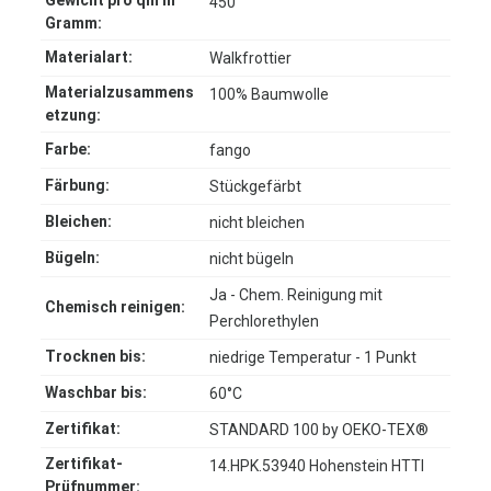
Gewicht pro qm in
450
Gramm:
Materialart:
Walkfrottier
Materialzusammens
100% Baumwolle
etzung:
Farbe:
fango
Färbung:
Stückgefärbt
Bleichen:
nicht bleichen
Bügeln:
nicht bügeln
Ja - Chem. Reinigung mit
Chemisch reinigen:
Perchlorethylen
Trocknen bis:
niedrige Temperatur - 1 Punkt
Waschbar bis:
60°C
Zertifikat:
STANDARD 100 by OEKO-TEX®
Zertifikat-
14.HPK.53940 Hohenstein HTTI
Prüfnummer: