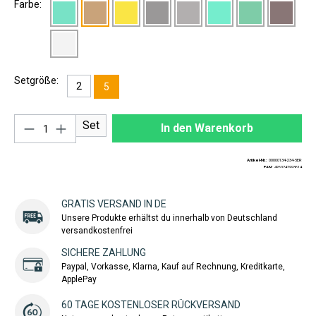
Farbe:
Setgröße:
2
5
Produkt Anzahl: Gib den gewünschten Wert ei
Set
In den Warenkorb
Artikel-Nr.:
00000134-234-5ER
EAN:
4260747993614
GRATIS VERSAND IN DE
Unsere Produkte erhältst du innerhalb von Deutschland
versandkostenfrei
SICHERE ZAHLUNG
Paypal, Vorkasse, Klarna, Kauf auf Rechnung, Kreditkarte,
ApplePay
60 TAGE KOSTENLOSER RÜCKVERSAND