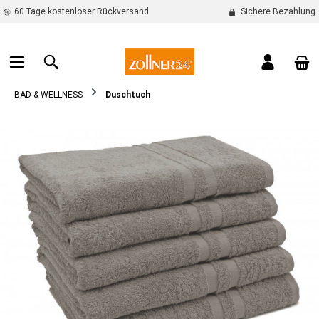
60 Tage kostenloser Rückversand
Sichere Bezahlung
alt springen
War
BAD & WELLNESS
Duschtuch
Bildergalerie überspringen