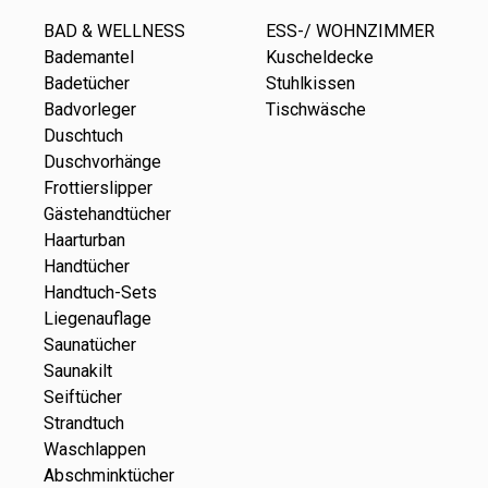
BAD & WELLNESS
ESS-/ WOHNZIMMER
Bademantel
Kuscheldecke
Badetücher
Stuhlkissen
Badvorleger
Tischwäsche
Duschtuch
Duschvorhänge
Frottierslipper
Gästehandtücher
Haarturban
Handtücher
Handtuch-Sets
Liegenauflage
Saunatücher
Saunakilt
Seiftücher
Strandtuch
Waschlappen
Abschminktücher