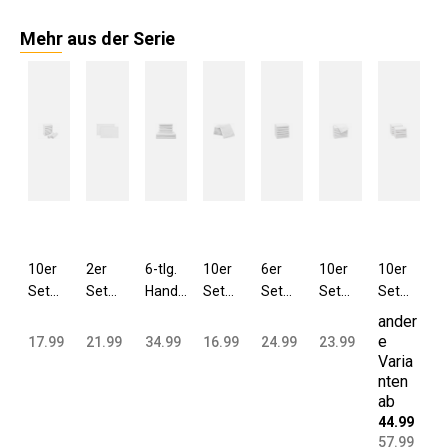
Mehr aus der Serie
10er
2er
6-tlg.
10er
6er
10er
10er
Set
Set
Handt
Set
Set
Set
Set
Seiftü
Badvo
uch
Wasch
Handt
Gäste
Handt
ander
cher
rleger
Set 2
lappe
ücher
handt
ücher
e
17.99
21.99
34.99
16.99
24.99
23.99
30x30
50x70
Dusch
n
50x10
ücher
50x10
Varia
cm
cm
tücher
16x21
0 cm
30x50
0 cm
nten
ab
Baum
Baum
4
cm
Baum
cm
Baum
44.99
wolle
wolle
Handt
Baum
wolle
Baum
wolle
57.99
400
600
ücher
wolle
400
wolle
400