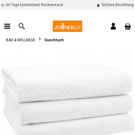
60 Tage kostenloser Rückversand
Sichere Bezahlung
alt springen
War
BAD & WELLNESS
Duschtuch
Bildergalerie überspringen