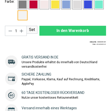
Farbe:
Produkt Anzahl: Gib den gewünschten Wert ei
Set
In den Warenkorb
Artikel-Nr.:
00000339-001
EAN:
4260408431691
GRATIS VERSAND IN DE
Unsere Produkte erhältst du innerhalb von Deutschland
versandkostenfrei
SICHERE ZAHLUNG
Paypal, Vorkasse, Klarna, Kauf auf Rechnung, Kreditkarte,
ApplePay
60 TAGE KOSTENLOSER RÜCKVERSAND
Nutze unser kostenloses Retourenetikett
Versand innerhalb eines Werktages