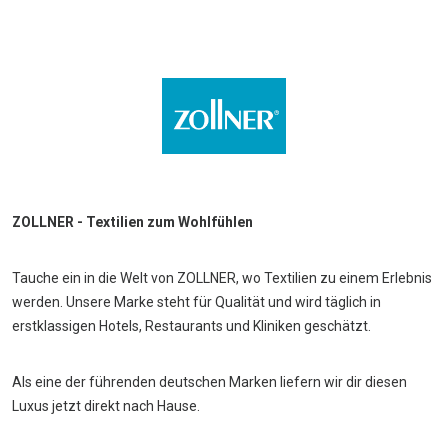
g/qm
g/qm
weiß
400
g/qm
400
g/qm
weiß
weiß
g/qm
weiß
g/qm
weiß
weiß
uni
weiß
ZOLLNER - Textilien zum Wohlfühlen
Tauche ein in die Welt von ZOLLNER, wo Textilien zu einem Erlebnis
werden. Unsere Marke steht für Qualität und wird täglich in
erstklassigen Hotels, Restaurants und Kliniken geschätzt.
Als eine der führenden deutschen Marken liefern wir dir diesen
Luxus jetzt direkt nach Hause.