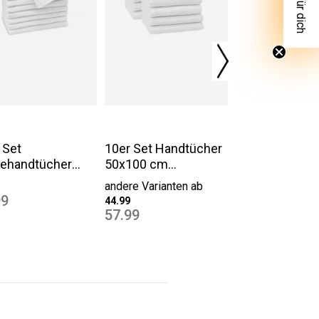
 Set
10er Set Handtücher
ehandtücher
50x100 cm
50 cm Baumwolle
Baumwolle 400 g/qm
andere Varianten ab
g/qm weiß
weiß
99
44.99
57.99