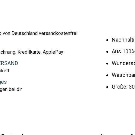
lb von Deutschland versandkostenfrei
Nachhalti
Aus 100% 
echnung, Kreditkarte, ApplePay
ERSAND
Wundersc
ikett
Waschbar 
ges
Größe: 30
gen bei dir