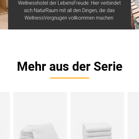
Wellnesshotel der LebensFreude. Hier verbindet
sich NaturRaum mit all den Dingen, die das
WellnessVergnügen vollkommen machen.
Mehr aus der Serie