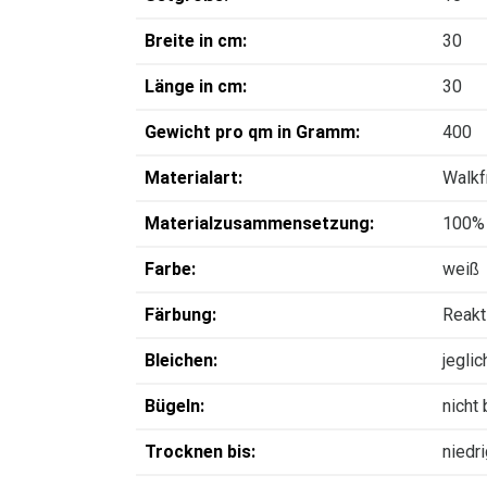
Breite in cm:
30
Länge in cm:
30
Gewicht pro qm in Gramm:
400
Materialart:
Walkfr
Materialzusammensetzung:
100%
Farbe:
weiß
Färbung:
Reakt
Bleichen:
jegli
Bügeln:
nicht
Trocknen bis:
niedr