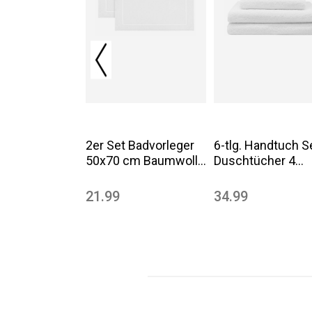
2er Set Badvorleger
6-tlg. Handtuch S
50x70 cm Baumwolle
Duschtücher 4
600 g/qm weiß
Handtücher weiß
21.99
34.99