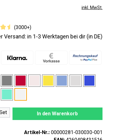
inkl. MwSt.
(3000+)
r Versand: in 1-3 Werktagen bei dir (in DE)
nzahl: Gib den gewünschten Wert ein oder
Set
In den Warenkorb
Artikel-Nr.:
00000281-030030-001
EAN:
4260408431516