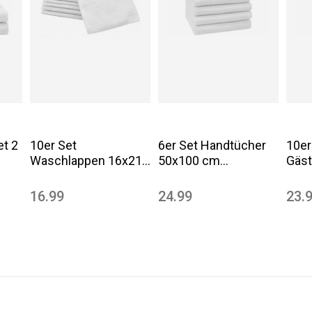
et 2
10er Set
6er Set Handtücher
10er
Waschlappen 16x21
50x100 cm
Gäst
cm Baumwolle 400
Baumwolle 400 g/qm
30x
g/qm weiß
weiß uni
400 
16.99
24.99
23.