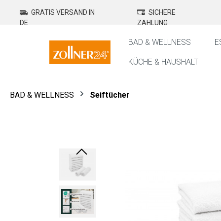
springen
Zur Hauptnavigation springen
GRATIS VERSAND IN
SICHERE
DE
ZAHLUNG
BAD & WELLNESS
E
KÜCHE & HAUSHALT
BAD & WELLNESS
Seiftücher
Bildergalerie überspringen