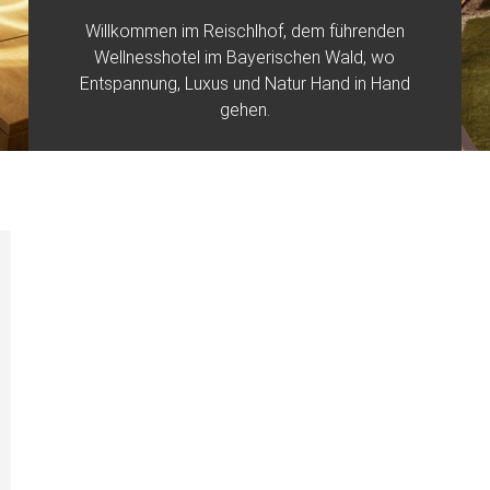
Willkommen im Reischlhof, dem führenden
Wellnesshotel im Bayerischen Wald, wo
Entspannung, Luxus und Natur Hand in Hand
gehen.