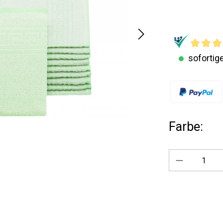
sofortige
Farbe:
Produkt A