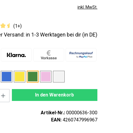
inkl. MwSt.
(1+)
r Versand: in 1-3 Werktagen bei dir (in DE)
nzahl: Gib den gewünschten Wert ein oder
In den Warenkorb
Artikel-Nr.:
00000636-300
EAN:
4260747996967