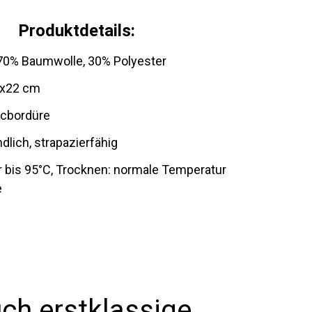
Produktdetails:
 70% Baumwolle, 30% Polyester
6x22 cm
ecbordüre
dlich, strapazierfähig
 bis 95°C, Trocknen: normale Temperatur
e
ch erstklassige