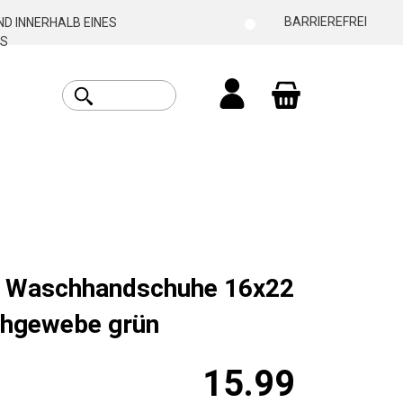
BARRIEREFREI
D INNERHALB EINES
S
Warenkorb enthäl
t Waschhandschuhe 16x22
hgewebe grün
15.99