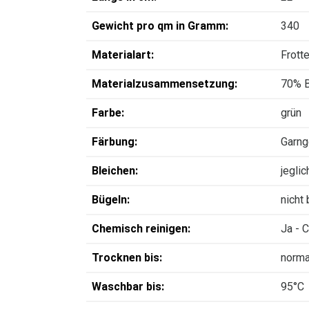
Gewicht pro qm in Gramm:
340
Materialart:
Frott
Materialzusammensetzung:
70% B
Farbe:
grün
Färbung:
Garng
Bleichen:
jegli
Bügeln:
nicht
Chemisch reinigen:
Ja - 
Trocknen bis:
norma
Waschbar bis:
95°C