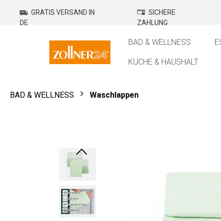
springen
Zur Hauptnavigation springen
GRATIS VERSAND IN
SICHERE
DE
ZAHLUNG
BAD & WELLNESS
E
KÜCHE & HAUSHALT
BAD & WELLNESS
Waschlappen
Bildergalerie überspringen