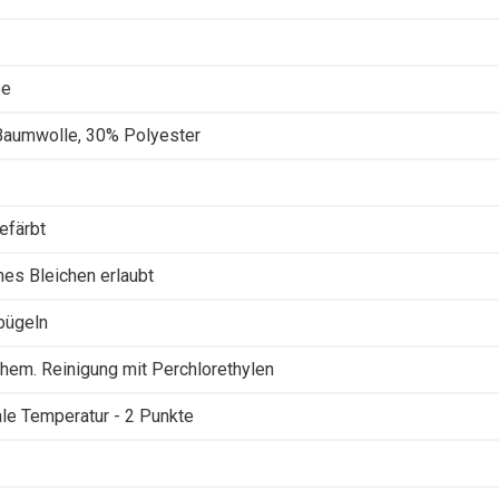
ee
aumwolle, 30% Polyester
efärbt
ches Bleichen erlaubt
 bügeln
Chem. Reinigung mit Perchlorethylen
le Temperatur - 2 Punkte