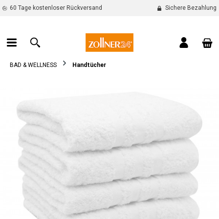
60 Tage kostenloser Rückversand
Sichere Bezahlung
alt springen
War
BAD & WELLNESS
Handtücher
Bildergalerie überspringen