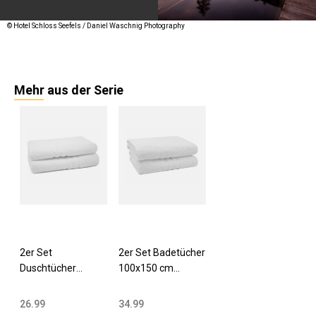
© Hotel Schloss Seefels / Daniel Waschnig Photography
Mehr aus der Serie
2er Set
2er Set Badetücher
Duschtücher
100x150 cm
70x140 cm
Baumwolle 550
Baumwolle 550
g/qm weiß
26.99
34.99
g/qm weiß