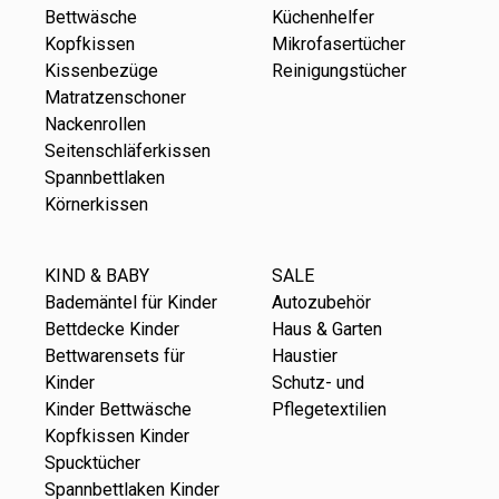
Bettwäsche
Küchenhelfer
Kopfkissen
Mikrofasertücher
Kissenbezüge
Reinigungstücher
Matratzenschoner
Nackenrollen
Seitenschläferkissen
Spannbettlaken
Körnerkissen
KIND & BABY
SALE
Bademäntel für Kinder
Autozubehör
Bettdecke Kinder
Haus & Garten
Bettwarensets für
Haustier
Kinder
Schutz- und
Kinder Bettwäsche
Pflegetextilien
Kopfkissen Kinder
Spucktücher
Spannbettlaken Kinder