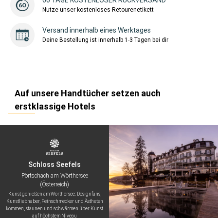
60 TAGE KOSTENLOSER RÜCKVERSAND
Nutze unser kostenloses Retourenetikett
Versand innerhalb eines Werktages
Deine Bestellung ist innerhalb 1-3 Tagen bei dir
Auf unsere Handtücher setzen auch
erstklassige Hotels
Schloss Seefels
Pörtschach am Wörthersee
(Österreich)
Kunst genießen am Wörthersee: Designfans,
Kunstliebhaber, Feinschmecker und Ästheten
kommen, staunen und schwärmen über Kunst
auf höchstem Niveau