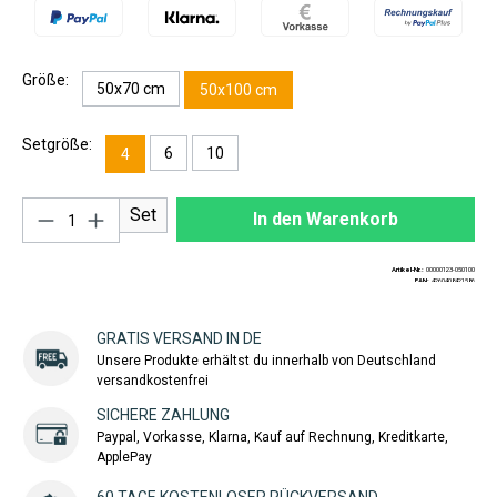
Größe:
50x70 cm
50x100 cm
Setgröße:
6
10
4
Produkt Anzahl: Gib den gewünschten Wert ei
Set
In den Warenkorb
Artikel-Nr.:
00000123-050100
EAN:
4260408421586
GRATIS VERSAND IN DE
Unsere Produkte erhältst du innerhalb von Deutschland
versandkostenfrei
SICHERE ZAHLUNG
Paypal, Vorkasse, Klarna, Kauf auf Rechnung, Kreditkarte,
ApplePay