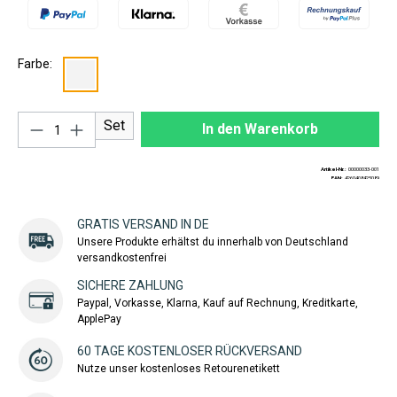
Farbe:
Produkt Anzahl: Gib den gewünschten Wert ei
Set
In den Warenkorb
Artikel-Nr.:
00000033-001
EAN:
4260408425089
GRATIS VERSAND IN DE
Unsere Produkte erhältst du innerhalb von Deutschland
versandkostenfrei
SICHERE ZAHLUNG
Paypal, Vorkasse, Klarna, Kauf auf Rechnung, Kreditkarte,
ApplePay
60 TAGE KOSTENLOSER RÜCKVERSAND
Nutze unser kostenloses Retourenetikett