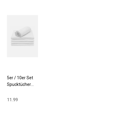
5er / 10er Set
Spucktücher
80x80 cm
Baumwolle
11.99
weiß