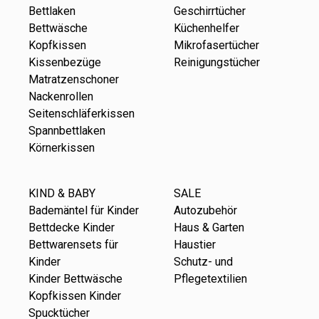
Bettlaken
Geschirrtücher
Bettwäsche
Küchenhelfer
Kopfkissen
Mikrofasertücher
Kissenbezüge
Reinigungstücher
Matratzenschoner
Nackenrollen
Seitenschläferkissen
Spannbettlaken
Körnerkissen
KIND & BABY
SALE
Bademäntel für Kinder
Autozubehör
Bettdecke Kinder
Haus & Garten
Bettwarensets für
Haustier
Kinder
Schutz- und
Kinder Bettwäsche
Pflegetextilien
Kopfkissen Kinder
Spucktücher