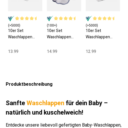
(>5000)
(100+)
(>5000)
10er Set
10er Set
10er Set
Waschlappen
Waschlappen
Waschlappen
17x22 cm 100%
25x25 cm 100%
35x50 cm 100%
Baumwolle weiß
Baumwolle weiß
Baumwolle weiß
13.99
14.99
12.99
Produktbeschreibung
Sanfte
Waschlappen
für dein Baby –
natürlich und kuschelweich!
Entdecke unsere liebevoll gefertigten Baby-Waschlappen,