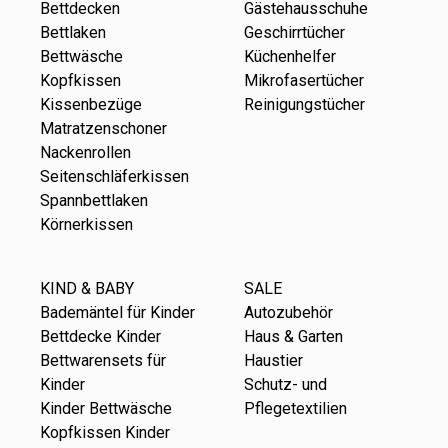
Bettdecken
Gästehausschuhe
Bettlaken
Geschirrtücher
Bettwäsche
Küchenhelfer
Kopfkissen
Mikrofasertücher
Kissenbezüge
Reinigungstücher
Matratzenschoner
Nackenrollen
Seitenschläferkissen
Spannbettlaken
Körnerkissen
KIND & BABY
SALE
Bademäntel für Kinder
Autozubehör
Bettdecke Kinder
Haus & Garten
Bettwarensets für
Haustier
Kinder
Schutz- und
Kinder Bettwäsche
Pflegetextilien
Kopfkissen Kinder