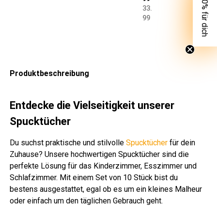
👀 10% für dich
0
um
Ba
Ba
Ba
Ba
Ba
Ba
um
um
um
33.
cm
wol
um
um
um
um
um
um
wol
wol
wol
99
Ba
le
wol
wol
wol
wol
wol
wol
le
le
le
um
wei
le
le
le
le
le
le
far
ros
uni
wol
ß
ros
wei
wei
far
wei
roh
blic
a
hell
le
gra
a
ß
ß
blic
ß
wei
h
bla
wei
u
bla
gra
h
ß
sor
u
Produktbeschreibung
ß
u
u
sor
tier
tier
t
t
Entdecke die Vielseitigkeit unserer
Spucktücher
Du suchst praktische und stilvolle
Spucktücher
für dein
Zuhause? Unsere hochwertigen Spucktücher sind die
perfekte Lösung für das Kinderzimmer, Esszimmer und
Schlafzimmer. Mit einem Set von 10 Stück bist du
bestens ausgestattet, egal ob es um ein kleines Malheur
oder einfach um den täglichen Gebrauch geht.