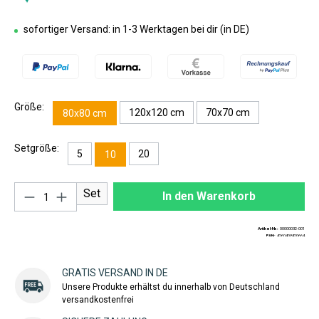
sofortiger Versand: in 1-3 Werktagen bei dir (in DE)
Größe:
120x120 cm
70x70 cm
80x80 cm
Setgröße:
5
20
10
Produkt Anzahl: Gib den gewünschten Wert ei
Set
In den Warenkorb
Artikel-Nr.:
00000032-001
EAN:
4260408420664
GRATIS VERSAND IN DE
Unsere Produkte erhältst du innerhalb von Deutschland
versandkostenfrei