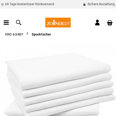
60 Tage kostenloser Rückversand
Sichere Bezahlung
alt springen
War
KIND & BABY
Spucktücher
Bildergalerie überspringen