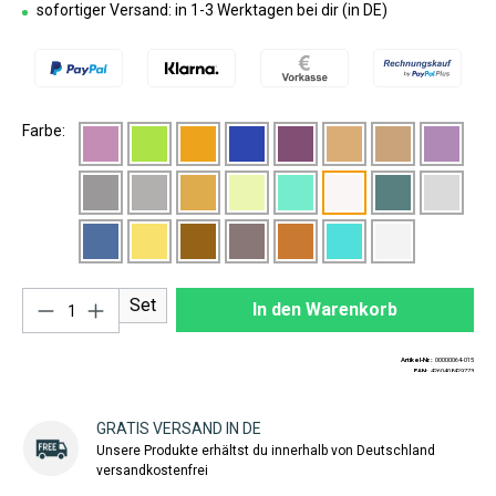
sofortiger Versand: in 1-3 Werktagen bei dir (in DE)
Farbe:
Produkt Anzahl: Gib den gewünschten Wert ei
Set
In den Warenkorb
Artikel-Nr.:
00000064-015
EAN:
4260408429773
GRATIS VERSAND IN DE
Unsere Produkte erhältst du innerhalb von Deutschland
versandkostenfrei