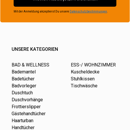
Mit der Anmeldung akzeptierst Du unsere
Datenschutzbestimmungen
.
UNSERE KATEGORIEN
BAD & WELLNESS
ESS-/ WOHNZIMMER
Bademantel
Kuscheldecke
Badetücher
Stuhlkissen
Badvorleger
Tischwäsche
Duschtuch
Duschvorhänge
Frottierslipper
Gästehandtücher
Haarturban
Handtücher