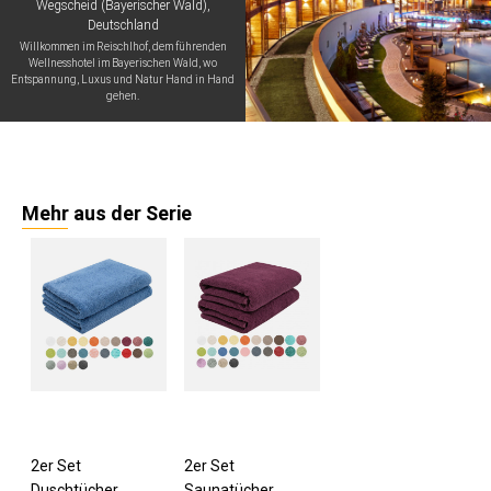
Wegscheid (Bayerischer Wald),
Deutschland
Willkommen im Reischlhof, dem führenden
Wellnesshotel im Bayerischen Wald, wo
Entspannung, Luxus und Natur Hand in Hand
gehen.
Mehr aus der Serie
2er Set
2er Set
Duschtücher
Saunatücher