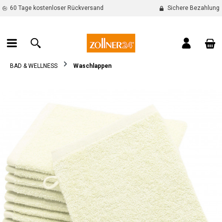
60 Tage kostenloser Rückversand
Sichere Bezahlung
alt springen
War
BAD & WELLNESS
Waschlappen
Bildergalerie überspringen