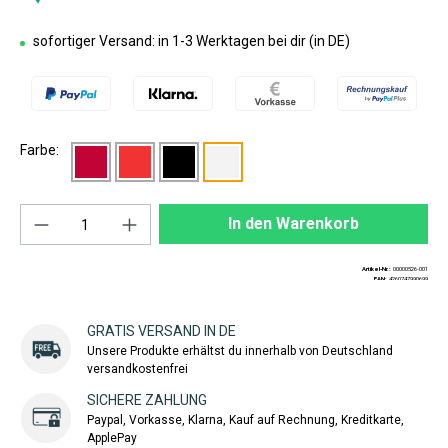
sofortiger Versand: in 1-3 Werktagen bei dir (in DE)
Farbe:
Produkt Anzahl: Gib den gewünschten Wert ei
In den Warenkorb
Artikel-Nr.:
00000526-001
EAN:
4260747990699
GRATIS VERSAND IN DE
Unsere Produkte erhältst du innerhalb von Deutschland
versandkostenfrei
SICHERE ZAHLUNG
Paypal, Vorkasse, Klarna, Kauf auf Rechnung, Kreditkarte,
ApplePay