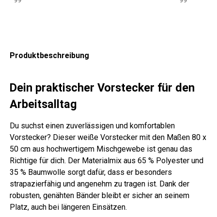
99
99
x7
x7
0
0
x6
0
0
5
0
x7
0
0
0
cm
cm
5
cm
cm
cm
cm
0
cm
cm
cm
gra
wei
cm
gra
bla
wei
bla
cm
gra
bla
gra
u-
ß
gra
u-
u-
ß
u-
sch
u-
u-
u-
kar
u
kar
ge
kar
wa
kar
Produktbeschreibung
wei
wei
iert
iert
str
iert
rz
iert
ß
ß-
eift
kar
Dein praktischer Vorstecker für den
iert
Arbeitsalltag
Du suchst einen zuverlässigen und komfortablen
Vorstecker? Dieser weiße Vorstecker mit den Maßen 80 x
50 cm aus hochwertigem Mischgewebe ist genau das
Richtige für dich. Der Materialmix aus 65 % Polyester und
35 % Baumwolle sorgt dafür, dass er besonders
strapazierfähig und angenehm zu tragen ist. Dank der
robusten, genähten Bänder bleibt er sicher an seinem
Platz, auch bei längeren Einsätzen.