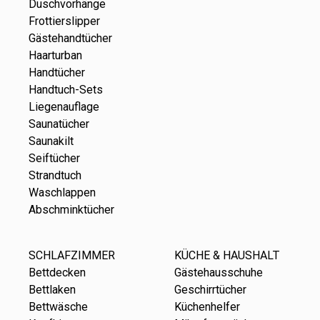
Duschvorhänge
Frottierslipper
Gästehandtücher
Haarturban
Handtücher
Handtuch-Sets
Liegenauflage
Saunatücher
Saunakilt
Seiftücher
Strandtuch
Waschlappen
Abschminktücher
SCHLAFZIMMER
KÜCHE & HAUSHALT
Bettdecken
Gästehausschuhe
Bettlaken
Geschirrtücher
Bettwäsche
Küchenhelfer