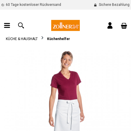
60 Tage kostenloser Rückversand
Sichere Bezahlung
alt springen
War
KÜCHE & HAUSHALT
Küchenhelfer
Bildergalerie überspringen