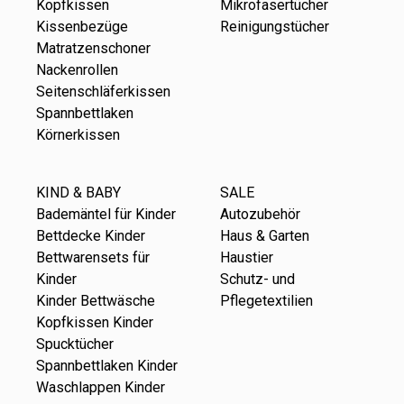
Kopfkissen
Mikrofasertücher
Kissenbezüge
Reinigungstücher
Matratzenschoner
Nackenrollen
Seitenschläferkissen
Spannbettlaken
Körnerkissen
KIND & BABY
SALE
Bademäntel für Kinder
Autozubehör
Bettdecke Kinder
Haus & Garten
Bettwarensets für
Haustier
Kinder
Schutz- und
Kinder Bettwäsche
Pflegetextilien
Kopfkissen Kinder
Spucktücher
Spannbettlaken Kinder
Waschlappen Kinder