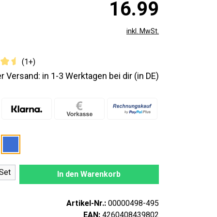
16.99
inkl. MwSt.
(1+)
r Versand: in 1-3 Werktagen bei dir (in DE)
nzahl: Gib den gewünschten Wert ein oder
Set
In den Warenkorb
Artikel-Nr.:
00000498-495
EAN:
4260408439802