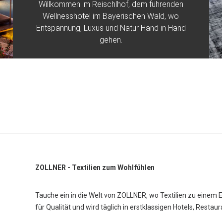
Willkommen im Reischlhof, dem führenden
Wellnesshotel im Bayerischen Wald, wo
Entspannung, Luxus und Natur Hand in Hand
gehen.
ZOLLNER - Textilien zum Wohlfühlen
Tauche ein in die Welt von ZOLLNER, wo Textilien zu einem 
für Qualität und wird täglich in erstklassigen Hotels, Restau