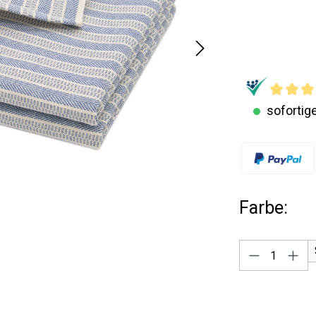
sofortige
Farbe:
Produkt A