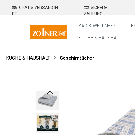
springen
Zur Hauptnavigation springen
GRATIS VERSAND IN
SICHERE
DE
ZAHLUNG
BAD & WELLNESS
E
KÜCHE & HAUSHALT
KÜCHE & HAUSHALT
Geschirrtücher
Bildergalerie überspringen