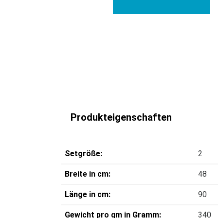
Produkteigenschaften
Setgröße:
2
Breite in cm:
48
Länge in cm:
90
Gewicht pro qm in Gramm:
340