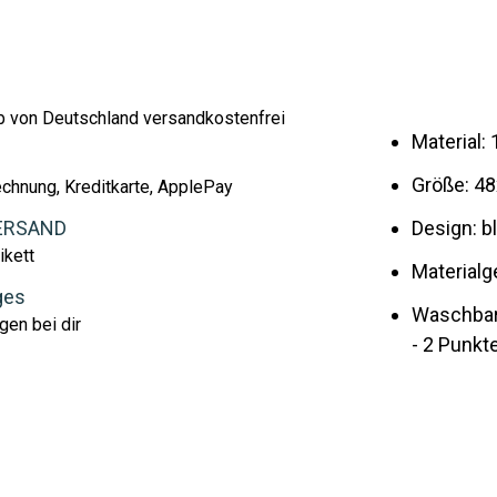
lb von Deutschland versandkostenfrei
Material
Größe: 4
echnung, Kreditkarte, ApplePay
ERSAND
Design: b
ikett
Materialg
ges
Waschbar
gen bei dir
- 2 Punkt