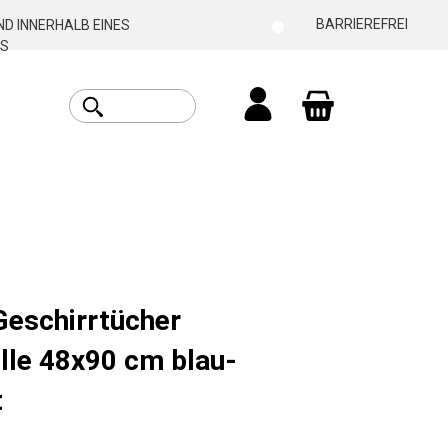
BARRIEREFREI
D INNERHALB EINES
S
Warenkorb enthäl
Geschirrtücher
le 48x90 cm blau-
t