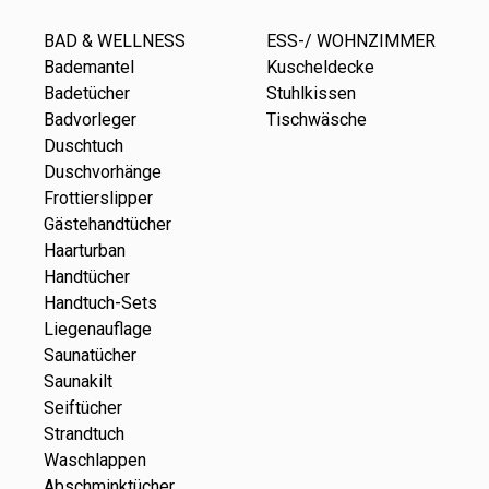
BAD & WELLNESS
ESS-/ WOHNZIMMER
Bademantel
Kuscheldecke
Badetücher
Stuhlkissen
Badvorleger
Tischwäsche
Duschtuch
Duschvorhänge
Frottierslipper
Gästehandtücher
Haarturban
Handtücher
Handtuch-Sets
Liegenauflage
Saunatücher
Saunakilt
Seiftücher
Strandtuch
Waschlappen
Abschminktücher