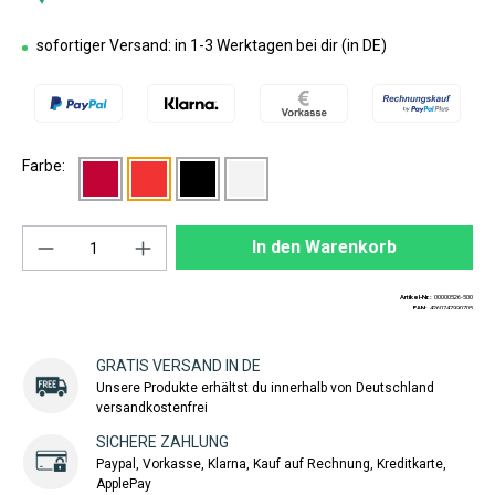
sofortiger Versand: in 1-3 Werktagen bei dir (in DE)
Farbe:
Produkt Anzahl: Gib den gewünschten Wert ei
In den Warenkorb
Artikel-Nr.:
00000526-500
EAN:
4260747990705
GRATIS VERSAND IN DE
Unsere Produkte erhältst du innerhalb von Deutschland
versandkostenfrei
SICHERE ZAHLUNG
Paypal, Vorkasse, Klarna, Kauf auf Rechnung, Kreditkarte,
ApplePay