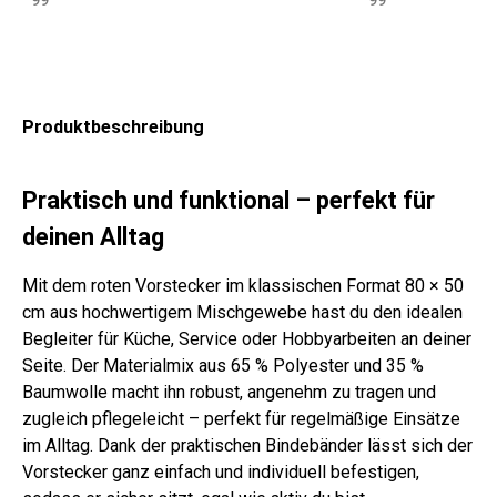
99
99
x7
x7
0
x6
0
0
5
0
x7
0
wol
0
0
cm
5
cm
cm
cm
cm
0
cm
le
cm
cm
gra
cm
gra
bla
wei
bla
cm
gra
bla
gra
u-
gra
u-
u-
ß
u-
sch
u-
u-
u-
kar
u
kar
ge
kar
wa
kar
Produktbeschreibung
wei
wei
iert
iert
str
iert
rz
iert
ß
ß-
eift
kar
Praktisch und funktional – perfekt für
iert
deinen Alltag
Mit dem roten Vorstecker im klassischen Format 80 × 50
cm aus hochwertigem Mischgewebe hast du den idealen
Begleiter für Küche, Service oder Hobbyarbeiten an deiner
Seite. Der Materialmix aus 65 % Polyester und 35 %
Baumwolle macht ihn robust, angenehm zu tragen und
zugleich pflegeleicht – perfekt für regelmäßige Einsätze
im Alltag. Dank der praktischen Bindebänder lässt sich der
Vorstecker ganz einfach und individuell befestigen,