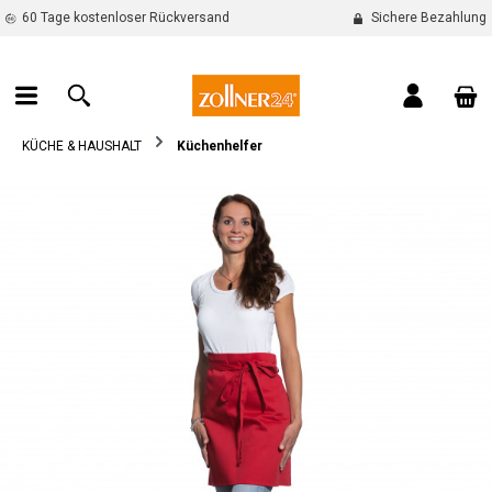
60 Tage kostenloser Rückversand
Sichere Bezahlung
alt springen
War
KÜCHE & HAUSHALT
Küchenhelfer
Bildergalerie überspringen