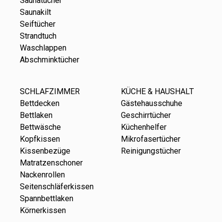
Saunatücher
Saunakilt
Seiftücher
Strandtuch
Waschlappen
Abschminktücher
SCHLAFZIMMER
KÜCHE & HAUSHALT
Bettdecken
Gästehausschuhe
Bettlaken
Geschirrtücher
Bettwäsche
Küchenhelfer
Kopfkissen
Mikrofasertücher
Kissenbezüge
Reinigungstücher
Matratzenschoner
Nackenrollen
Seitenschläferkissen
Spannbettlaken
Körnerkissen