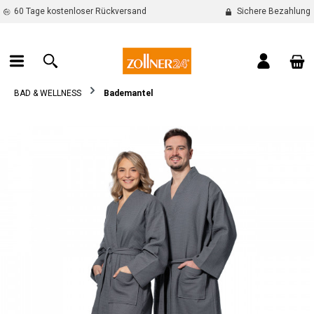
60 Tage kostenloser Rückversand
Sichere Bezahlung
alt springen
War
BAD & WELLNESS
Bademantel
Bildergalerie überspringen