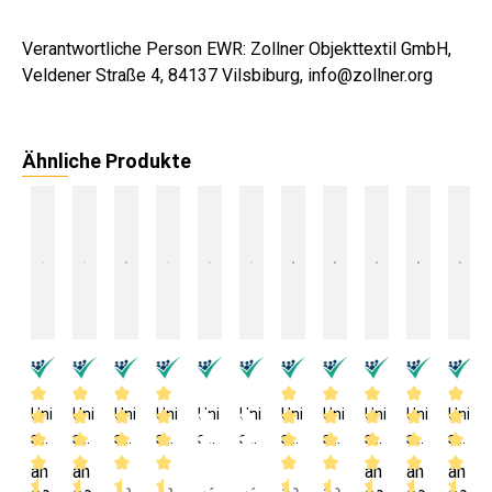
Verantwortliche Person EWR: Zollner Objekttextil GmbH,
Veldener Straße 4, 84137 Vilsbiburg, info@zollner.org
Ähnliche Produkte
Uni
Uni
Uni
Uni
Uni
Uni
Uni
Uni
Uni
Uni
Uni
sex
sex
sex
sex
sex
sex
sex
sex
sex
sex
sex
Ba
Ba
Ba
Ba
Ba
Ba
Ba
Ba
Ba
Ba
Ba
an
an
an
an
an
de
de
de
de
de
de
de
de
de
de
de