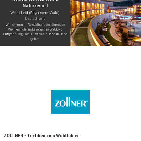
Naturresort
Wegscheid (Bayerischer Wald),
Deutschland
Willkommen im Reischlhof, dem führenden
Wellnesshotel im Bayerischen Wald, wo
Entspannung, Luxus und Natur Hand in Hand
gehen.
ZOLLNER - Textilien zum Wohlfühlen