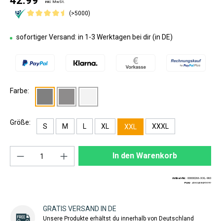
42.99
inkl. MwSt.
(>5000)
sofortiger Versand: in 1-3 Werktagen bei dir (in DE)
Farbe:
Größe:
S
M
L
XL
XXXL
XXL
Produkt Anzahl: Gib den gewünschten Wert ei
In den Warenkorb
Artikel-Nr.:
00000266-XXL-960
EAN:
4260408432032
GRATIS VERSAND IN DE
Unsere Produkte erhältst du innerhalb von Deutschland