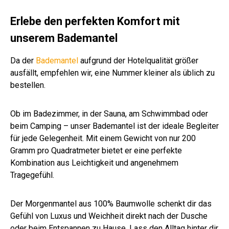
u
g/q
ß
wei
sto
m
m
ver
m
uni
ß
ne
wei
sch
Erlebe den perfekten Komfort mit
wei
ß
.
unserem Bademantel
ß
Far
be
n
Da der
Bademantel
aufgrund der Hotelqualität größer
ausfällt, empfehlen wir, eine Nummer kleiner als üblich zu
bestellen.
Ob im Badezimmer, in der Sauna, am Schwimmbad oder
beim Camping – unser Bademantel ist der ideale Begleiter
für jede Gelegenheit. Mit einem Gewicht von nur 200
Gramm pro Quadratmeter bietet er eine perfekte
Kombination aus Leichtigkeit und angenehmem
Tragegefühl.
Der Morgenmantel aus 100% Baumwolle schenkt dir das
Gefühl von Luxus und Weichheit direkt nach der Dusche
oder beim Entspannen zu Hause. Lass den Alltag hinter dir