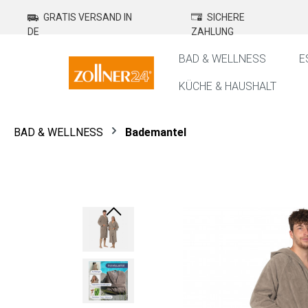
springen
Zur Hauptnavigation springen
GRATIS VERSAND IN
SICHERE
DE
ZAHLUNG
BAD & WELLNESS
E
KÜCHE & HAUSHALT
BAD & WELLNESS
Bademantel
Bildergalerie überspringen