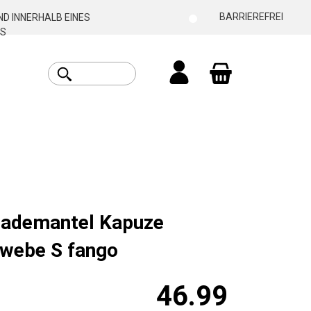
BARRIEREFREI
D INNERHALB EINES
S
Warenkorb enthäl
Bademantel Kapuze
webe S fango
46.99