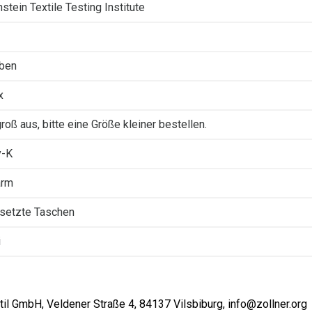
stein Textile Testing Institute
rben
x
groß aus, bitte eine Größe kleiner bestellen.
y-K
arm
setzte Taschen
i
il GmbH, Veldener Straße 4, 84137 Vilsbiburg, info@zollner.org