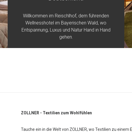
Willkommen im Reischlhof, dem führenden
Wellnesshotel im Bayerischen Wald, wo
Entspannung, Luxus und Natur Hand in Hand
gehen.
ZOLLNER - Textilien zum Wohlfühlen
Tauche ein in die Welt von ZOLLNER, wo Textilien zu einem 