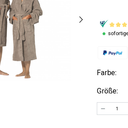
sofortige
Farbe:
Größe:
Produkt A