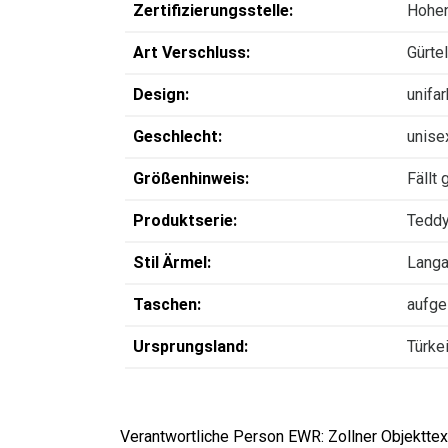
Zertifizierungsstelle:
Hohen
Art Verschluss:
Gürtel
Design:
unifa
Geschlecht:
unise
Größenhinweis:
Fällt 
Produktserie:
Tedd
Stil Ärmel:
Lang
Taschen:
aufge
Ursprungsland:
Türke
Verantwortliche Person EWR: Zollner Objekttext