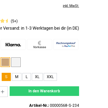
inkl. MwSt.
(5+)
r Versand: in 1-3 Werktagen bei dir (in DE)
M
L
XL
XXL
S
nzahl: Gib den gewünschten Wert ein oder
In den Warenkorb
Artikel-Nr.:
00000568-S-234