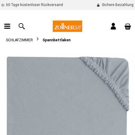
60 Tage kostenloser Rückversand
Sichere Bezahlung
alt springen
War
SCHLAFZIMMER
Spannbettlaken
Bildergalerie überspringen