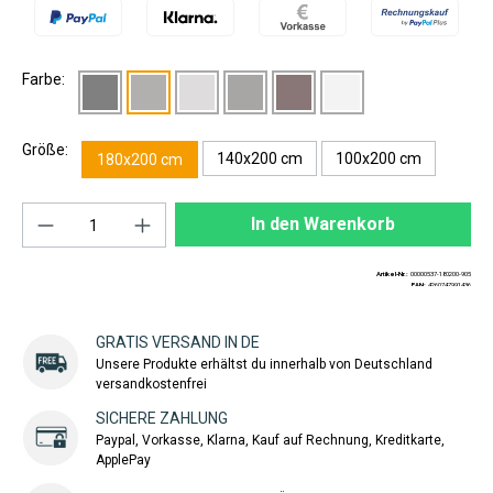
Farbe:
Größe:
140x200 cm
100x200 cm
180x200 cm
Produkt Anzahl: Gib den gewünschten Wert ei
In den Warenkorb
Artikel-Nr.:
00000537-180200-905
EAN:
4260747991436
GRATIS VERSAND IN DE
Unsere Produkte erhältst du innerhalb von Deutschland
versandkostenfrei
SICHERE ZAHLUNG
Paypal, Vorkasse, Klarna, Kauf auf Rechnung, Kreditkarte,
ApplePay