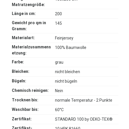
Matratzengröße:
Länge in cm:
200
Gewicht pro qm in
145
Gramm:
Materialart:
Feinjersey
Materialzusammens
100% Baumwolle
etzung:
Farbe:
grau
Bleichen:
nicht bleichen
Bügeln:
nicht bügeln
Chemisch reinigen:
Nein
Trocknen bis:
normale Temperatur - 2 Punkte
Waschbar bis:
60°C
Zertifikat:
STANDARD 100 by OEKO-TEX®
Zertifikat-
10.HPK.81660