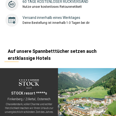
60 TAGE KOSTENLOSER RÜCKVERSAND
Nutze unser kostenloses Retourenetikett
Versand innerhalb eines Werktages
Deine Bestellung ist innerhalb 1-3 Tagen bei dir
Auf unsere Spannbetttücher setzen auch
erstklassige Hotels
STOCK resort *****s
Finkenberg / Zillertal, Österreich
Charakterstark, voller Charme und echter
Herzlichkeit machen wir Ihren Urlaub zur
unvergleichlich schönsten Zeit des Jahres.