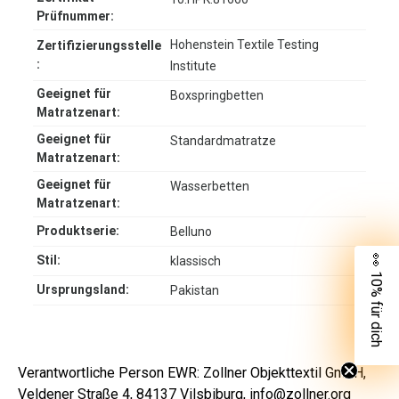
Prüfnummer:
Hohenstein Textile Testing
Zertifizierungsstelle
:
Institute
Geeignet für
Boxspringbetten
Matratzenart:
Geeignet für
Standardmatratze
Matratzenart:
Geeignet für
Wasserbetten
Matratzenart:
Produktserie:
Belluno
👀 10% für dich
Stil:
klassisch
Ursprungsland:
Pakistan
Verantwortliche Person EWR: Zollner Objekttextil GmbH,
Veldener Straße 4, 84137 Vilsbiburg, info@zollner.org