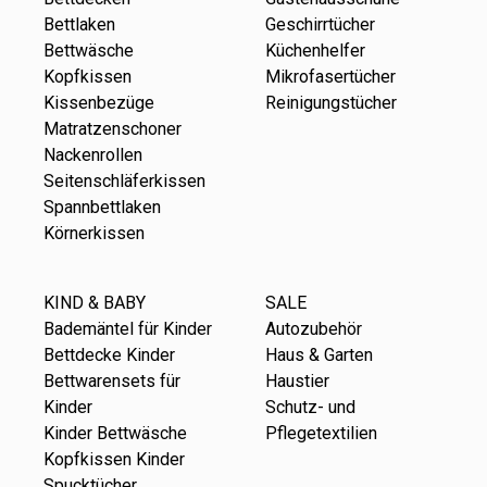
Bettlaken
Geschirrtücher
Bettwäsche
Küchenhelfer
Kopfkissen
Mikrofasertücher
Kissenbezüge
Reinigungstücher
Matratzenschoner
Nackenrollen
Seitenschläferkissen
Spannbettlaken
Körnerkissen
KIND & BABY
SALE
Bademäntel für Kinder
Autozubehör
Bettdecke Kinder
Haus & Garten
Bettwarensets für
Haustier
Kinder
Schutz- und
Kinder Bettwäsche
Pflegetextilien
Kopfkissen Kinder
Spucktücher