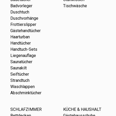
Badvorleger
Tischwäsche
Duschtuch
Duschvorhänge
Frottierslipper
Gästehandtücher
Haarturban
Handtücher
Handtuch-Sets
Liegenauflage
Saunatücher
Saunakilt
Seiftücher
Strandtuch
Waschlappen
Abschminktücher
SCHLAFZIMMER
KÜCHE & HAUSHALT
Bettdecken
Gästehausschuhe