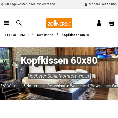
60 Tage kostenloser Rückversand
Sichere Bezahlung
alt springen
War
SCHLAFZIMMER
Kopfkissen
Kopfkissen 60x80
Kopfkissen 60x80
Höchster Schlafkomfort wie im
***S Wellness & Naturresort Reischlhof in Wegscheid (Bayerischer Wal