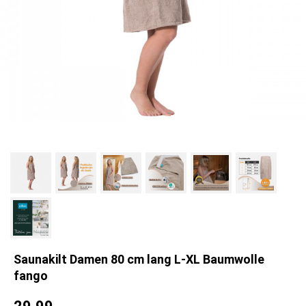
Saunakilt Damen 80 cm lang L-XL Baumwolle
fango