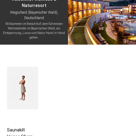
Naturresort
Wegscheid (Bayerischer Wald),
Deutschland
Willkommen im Reischlhof, dem führenden
Wellnesshotel im Bayerischen Wald, wo
Entspannung, Luxus und Natur Hand in Hand
gehen.
Saunakilt