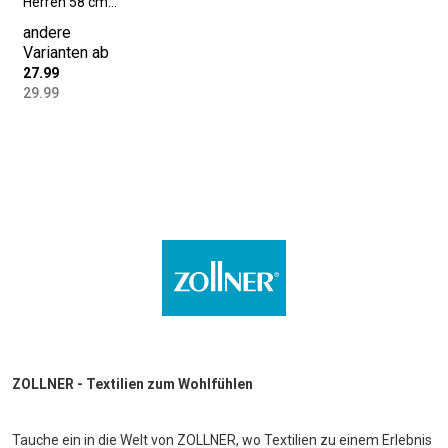
Herren 58 cm
lang L-XL
andere
Baumwolle
Varianten ab
fango
27.99
29.99
ZOLLNER - Textilien zum Wohlfühlen
Tauche ein in die Welt von ZOLLNER, wo Textilien zu einem Erlebnis