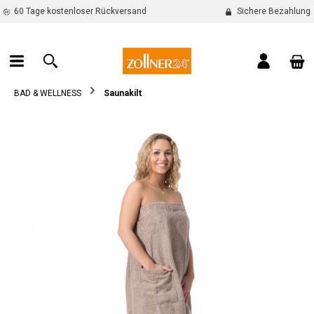
60 Tage kostenloser Rückversand
Sichere Bezahlung
alt springen
War
BAD & WELLNESS
Saunakilt
Bildergalerie überspringen