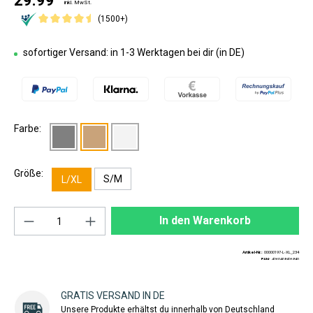
29.99
inkl. MwSt.
(1500+)
sofortiger Versand: in 1-3 Werktagen bei dir (in DE)
Farbe:
Größe:
S/M
L/XL
Produkt Anzahl: Gib den gewünschten Wert ei
In den Warenkorb
Artikel-Nr.:
00000197-L-XL_234
EAN:
4260408426840
GRATIS VERSAND IN DE
Unsere Produkte erhältst du innerhalb von Deutschland