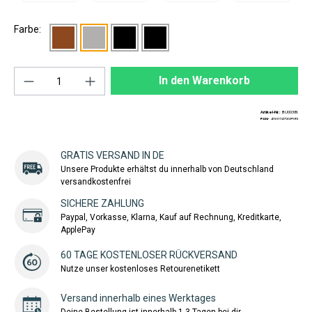
Farbe:
Produkt Anzahl: Gib den gewünschten Wert ei
In den Warenkorb
Artikel-Nr.:
BU00386
EAN:
4260747998589
GRATIS VERSAND IN DE
Unsere Produkte erhältst du innerhalb von Deutschland
versandkostenfrei
SICHERE ZAHLUNG
Paypal, Vorkasse, Klarna, Kauf auf Rechnung, Kreditkarte,
ApplePay
60 TAGE KOSTENLOSER RÜCKVERSAND
Nutze unser kostenloses Retourenetikett
Versand innerhalb eines Werktages