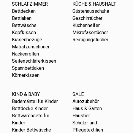
SCHLAFZIMMER
KÜCHE & HAUSHALT
Bettdecken
Gästehausschuhe
Bettlaken
Geschirrtücher
Bettwäsche
Küchenhelfer
Kopfkissen
Mikrofasertücher
Kissenbezüge
Reinigungstücher
Matratzenschoner
Nackenrollen
Seitenschläferkissen
Spannbettlaken
Körnerkissen
KIND & BABY
SALE
Bademäntel für Kinder
Autozubehör
Bettdecke Kinder
Haus & Garten
Bettwarensets für
Haustier
Kinder
Schutz- und
Kinder Bettwäsche
Pflegetextilien