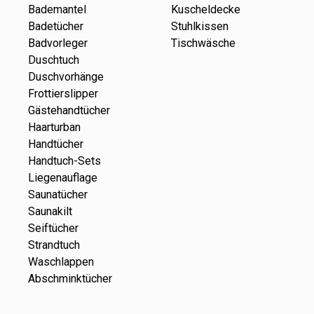
Bademantel
Kuscheldecke
Badetücher
Stuhlkissen
Badvorleger
Tischwäsche
Duschtuch
Duschvorhänge
Frottierslipper
Gästehandtücher
Haarturban
Handtücher
Handtuch-Sets
Liegenauflage
Saunatücher
Saunakilt
Seiftücher
Strandtuch
Waschlappen
Abschminktücher