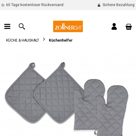
60 Tage kostenloser Rückversand
Sichere Bezahlung
alt springen
War
KÜCHE & HAUSHALT
Küchenhelfer
Bildergalerie überspringen