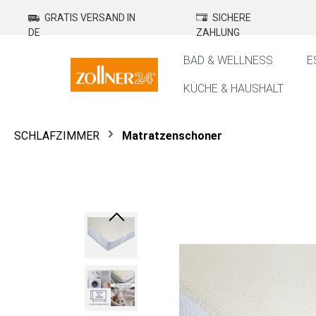
springen
Zur Hauptnavigation springen
GRATIS VERSAND IN
SICHERE
DE
ZAHLUNG
BAD & WELLNESS
E
KÜCHE & HAUSHALT
SCHLAFZIMMER
Matratzenschoner
Bildergalerie überspringen