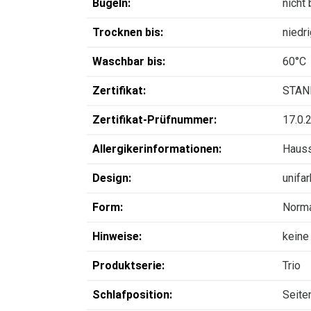
Bügeln:
nicht
Trocknen bis:
niedr
Waschbar bis:
60°C
Zertifikat:
STAN
Zertifikat-Prüfnummer:
17.0.
Allergikerinformationen:
Hauss
Design:
unifa
Form:
Norm
Hinweise:
keine
Produktserie:
Trio
Schlafposition:
Seite