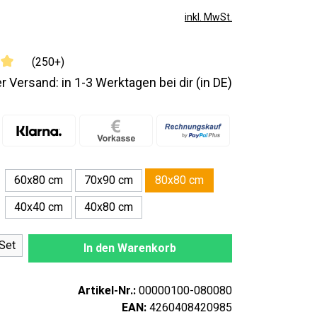
inkl. MwSt.
(250+)
r Versand: in 1-3 Werktagen bei dir (in DE)
60x80 cm
70x90 cm
80x80 cm
40x40 cm
40x80 cm
nzahl: Gib den gewünschten Wert ein oder
Set
In den Warenkorb
Artikel-Nr.:
00000100-080080
EAN:
4260408420985