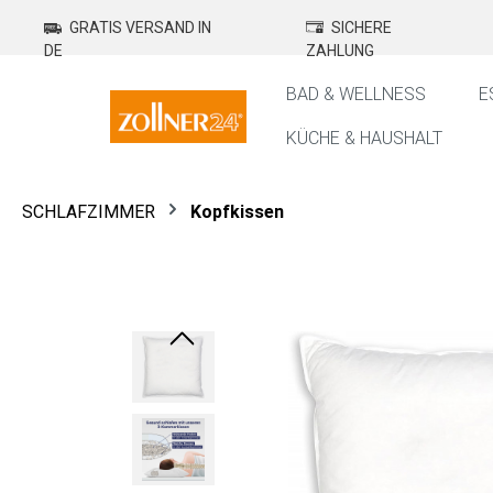
springen
Zur Hauptnavigation springen
GRATIS VERSAND IN
SICHERE
DE
ZAHLUNG
BAD & WELLNESS
E
KÜCHE & HAUSHALT
SCHLAFZIMMER
Kopfkissen
Bildergalerie überspringen