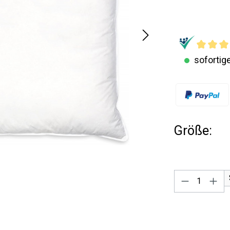
sofortige
Größe:
Produkt A