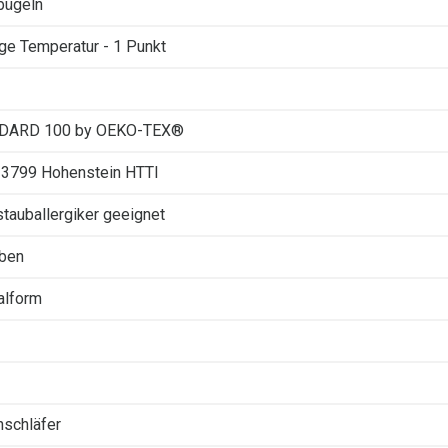
 bügeln
ige Temperatur - 1 Punkt
DARD 100 by OEKO-TEX®
23799 Hohenstein HTTI
tauballergiker geeignet
rben
alform
nschläfer