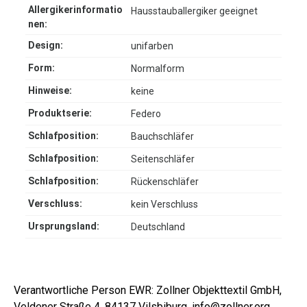
Allergikerinformatio
Hausstauballergiker geeignet
nen:
Design:
unifarben
Form:
Normalform
Hinweise:
keine
Produktserie:
Federo
Schlafposition:
Bauchschläfer
Schlafposition:
Seitenschläfer
Schlafposition:
Rückenschläfer
Verschluss:
kein Verschluss
Ursprungsland:
Deutschland
Verantwortliche Person EWR: Zollner Objekttextil GmbH,
Veldener Straße 4, 84137 Vilsbiburg, info@zollner.org