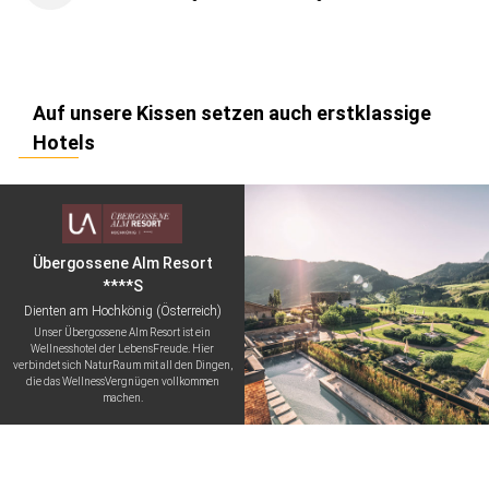
Auf unsere Kissen setzen auch erstklassige
Hotels
Übergossene Alm Resort
****S
Dienten am Hochkönig (Österreich)
Unser Übergossene Alm Resort ist ein
Wellnesshotel der LebensFreude. Hier
verbindet sich NaturRaum mit all den Dingen,
die das WellnessVergnügen vollkommen
machen.