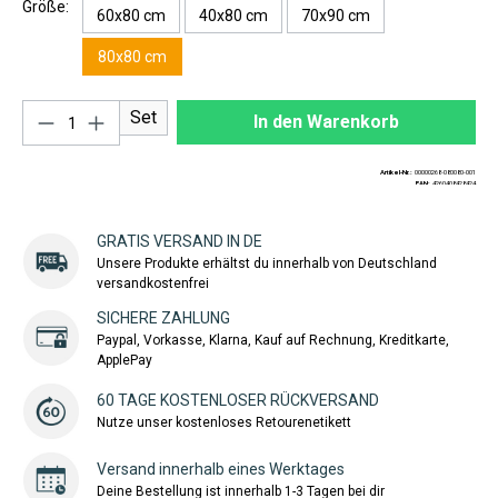
Größe:
60x80 cm
40x80 cm
70x90 cm
80x80 cm
Produkt Anzahl: Gib den gewünschten Wert ei
Set
In den Warenkorb
Artikel-Nr.:
00000268-080080-001
EAN:
4260408428424
GRATIS VERSAND IN DE
Unsere Produkte erhältst du innerhalb von Deutschland
versandkostenfrei
SICHERE ZAHLUNG
Paypal, Vorkasse, Klarna, Kauf auf Rechnung, Kreditkarte,
ApplePay
60 TAGE KOSTENLOSER RÜCKVERSAND
Nutze unser kostenloses Retourenetikett
Versand innerhalb eines Werktages
Deine Bestellung ist innerhalb 1-3 Tagen bei dir