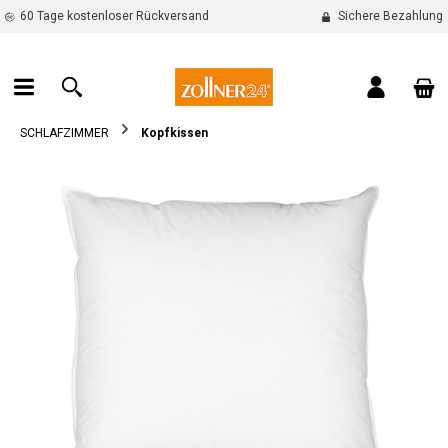
60 Tage kostenloser Rückversand
Sichere Bezahlung
alt springen
War
SCHLAFZIMMER
Kopfkissen
Bildergalerie überspringen