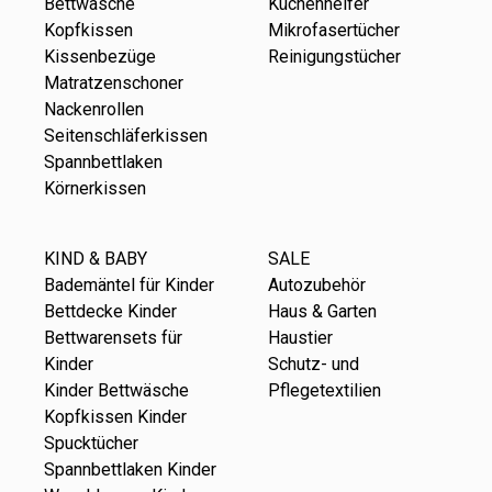
Bettwäsche
Küchenhelfer
Kopfkissen
Mikrofasertücher
Kissenbezüge
Reinigungstücher
Matratzenschoner
Nackenrollen
Seitenschläferkissen
Spannbettlaken
Körnerkissen
KIND & BABY
SALE
Bademäntel für Kinder
Autozubehör
Bettdecke Kinder
Haus & Garten
Bettwarensets für
Haustier
Kinder
Schutz- und
Kinder Bettwäsche
Pflegetextilien
Kopfkissen Kinder
Spucktücher
Spannbettlaken Kinder