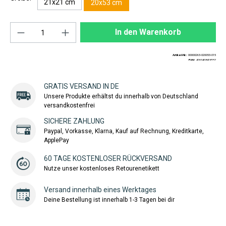
21x21 cm
20x53 cm
Produkt Anzahl: Gib den gewünschten Wert ei
In den Warenkorb
Artikel-Nr.:
00000263-020053-015
EAN:
4260408428257
GRATIS VERSAND IN DE
Unsere Produkte erhältst du innerhalb von Deutschland
versandkostenfrei
SICHERE ZAHLUNG
Paypal, Vorkasse, Klarna, Kauf auf Rechnung, Kreditkarte,
ApplePay
60 TAGE KOSTENLOSER RÜCKVERSAND
Nutze unser kostenloses Retourenetikett
Versand innerhalb eines Werktages
Deine Bestellung ist innerhalb 1-3 Tagen bei dir