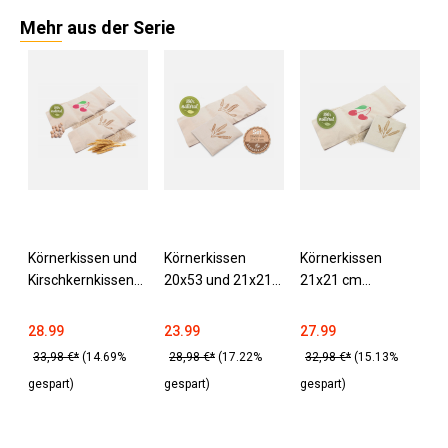
Mehr aus der Serie
Körnerkissen und
Körnerkissen
Körnerkissen
Kirschkernkissen
20x53 und 21x21
21x21 cm
20x53 cm 100%
cm 100%
Kirschkernkissen
Baumwolle
Baumwolle
20x53 cm
28.99
23.99
27.99
33,98 €*
(14.69%
28,98 €*
(17.22%
32,98 €*
(15.13%
gespart)
gespart)
gespart)