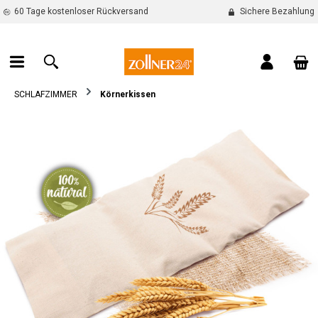
60 Tage kostenloser Rückversand
Sichere Bezahlung
alt springen
War
SCHLAFZIMMER
Körnerkissen
Bildergalerie überspringen