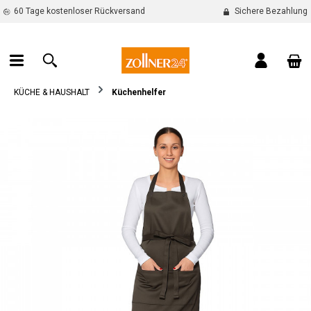
60 Tage kostenloser Rückversand
Sichere Bezahlung
alt springen
War
KÜCHE & HAUSHALT
Küchenhelfer
Bildergalerie überspringen