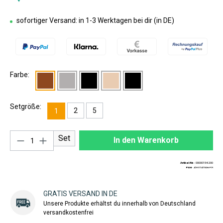
sofortiger Versand: in 1-3 Werktagen bei dir (in DE)
Farbe:
Setgröße:
2
5
1
Produkt Anzahl: Gib den gewünschten Wert ei
Set
In den Warenkorb
Artikel-Nr.:
00000154-200
EAN:
4260747996653
GRATIS VERSAND IN DE
Unsere Produkte erhältst du innerhalb von Deutschland
versandkostenfrei