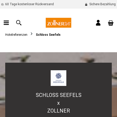
60 Tage kostenloser Rückversand
Sichere Bezahlung
alt springen
War
Hotelreferenzen
Schloss Seefels
SCHLOSS SEEFELS
x
ZOLLNER